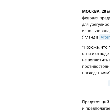
МОСКВА, 20 
февраля пред
для урегулиро
использована
Ягланд в
Afte
"Похоже, что
огня и отводе
не воплотить
противостояни
последствиям"
Предстоящий п
и предполага