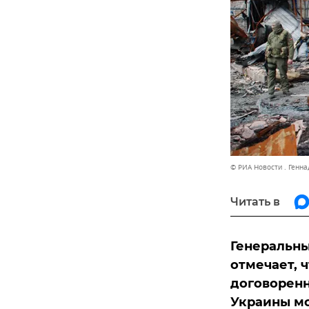
© РИА Новости . Генн
Читать в
Генеральны
отмечает, 
договоренн
Украины мо