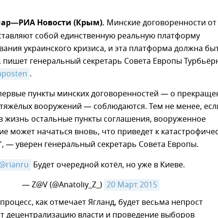
мар—РИА Новости (Крым).
Минские договоренности от
ставляют собой единственную реальную платформу
вания украинского кризиса, и эта платформа должна бы
, пишет генеральный секретарь Совета Европы Турбьёр
nposten
.
 первые пункты минских договоренностей — о прекраще
 тяжёлых вооружений — соблюдаются. Тем не менее, есл
 в жизнь остальные пункты соглашения, вооруженное
е может начаться вновь, что приведет к катастрофиче
, — уверен генеральный секретарь Совета Европы.
@rianru
Будет очередной котёл, но уже в Киеве.
— Z@V (@Anatoliy_Z_)
20 Март 2015
роцесс, как отмечает Ягланд, будет весьма непрост
ет децентрализацию власти и проведение выборов