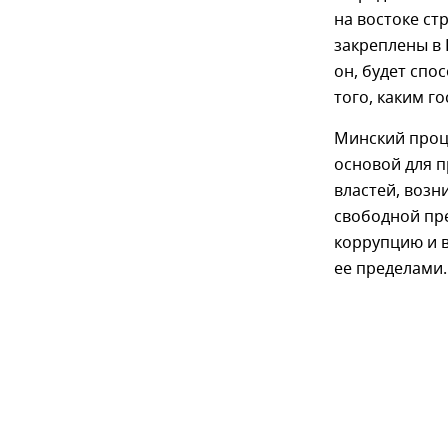
на востоке ст
закреплены в 
он, будет спо
того, каким г
Минский проце
основой для п
властей, возн
свободной пр
коррупцию и в
ее пределами.