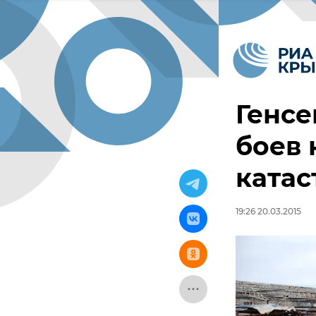
Генсе
боев 
ката
19:26 20.03.2015