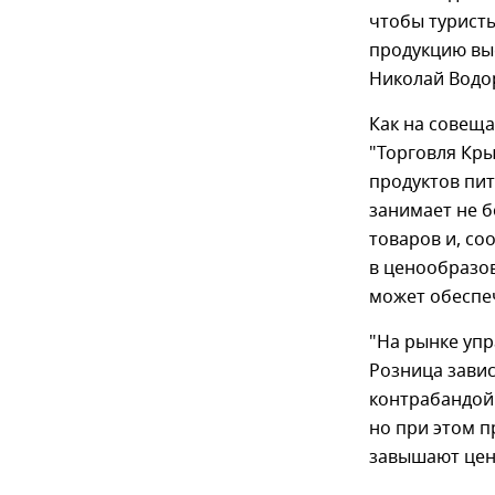
чтобы туристы
продукцию выс
Николай Водо
Как на совещ
"Торговля Кры
продуктов пит
занимает не 
товаров и, со
в ценообразо
может обеспе
"На рынке упр
Розница зави
контрабандой 
но при этом п
завышают цен