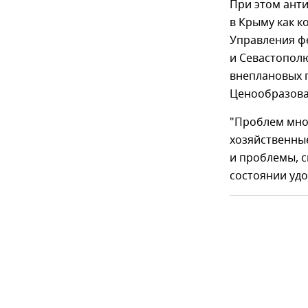
При этом ант
в Крыму как 
Управления ф
и Севастопол
внеплановых п
Ценообразова
"Проблем мног
хозяйственны
и проблемы, с
состоянии удо