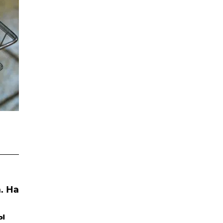
. На
ы