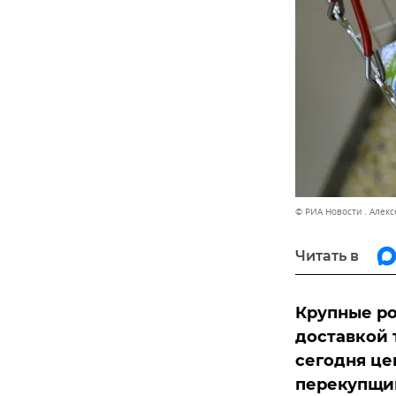
© РИА Новости . Алек
Читать в
Крупные ро
доставкой 
сегодня ц
перекупщик