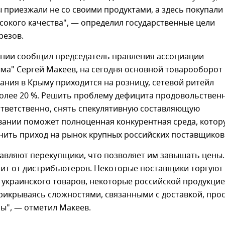
 приезжали не со своими продуктами, а здесь покупали
окого качества", — определил государственные цели
резов.
ании сообщил председатель правления ассоциации
ма" Сергей Макеев, на сегодня основной товарооборот
ания в Крыму приходится на розницу, сетевой ритейл
более 20 %. Решить проблему дефицита продовольствен
ответственно, снять спекулятивную составляющую
вании поможет полноценная конкурентная среда, котор
чить приход на рынок крупных российских поставщиков
авляют перекупщики, что позволяет им завышать цены.
сит от дистрибьютеров. Некоторые поставщики торгуют
украинского товаров, некоторые российской продукцие
рикрываясь сложностями, связанными с доставкой, про
ы", — отметил Макеев.