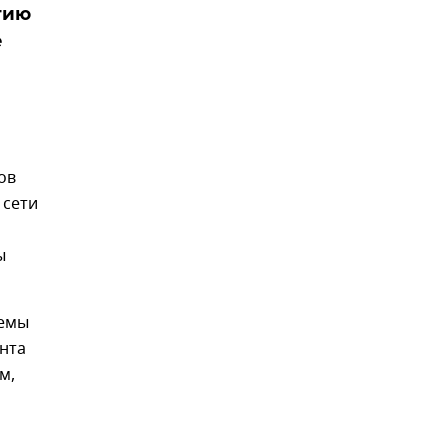
тию
е
ов
 сети
ы
лемы
нта
м,