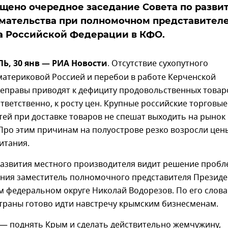
щено очередное заседание Совета по разви
мательства при полномочном представител
а Российской Федерации в КФО.
, 30 янв — РИА Новости
. Отсутствие сухопутного
материковой Россией и перебои в работе Керченской
еправы приводят к дефициту продовольственных товар
ответственно, к росту цен. Крупные российские торговые
тей при доставке товаров не спешат выходить на рынок
Про этим причинам на полуострове резко возросли цен
итания.
развития местного производителя видит решение проб
ния заместитель полномочного представителя Президе
 федеральном округе Николай Водорезов. По его слова
траны готово идти навстречу крымским бизнесменам.
 — поднять Крым и сделать действительно жемчужину,