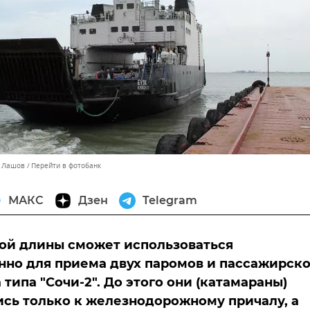
й Лашов
Перейти в фотобанк
МАКС
Дзен
Telegram
ой длины сможет использоваться
но для приема двух паромов и пассажирско
 типа "Сочи-2". До этого они (катамараны)
сь только к железнодорожному причалу, а