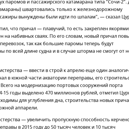
ух паромов и пассажирского катамарана типа "Сочи-2". 
атамараны) швартовались только к железнодорожному
ссажиры вынуждены были идти по шпалам", — сказал Цу
ил, что причал — плавучий, то есть закреплен якорями
ен на набивных сваях. По его словам, новый причал пов
перевозок, так как большие паромы теперь будут
 по всей длине судна и в случае шторма не смогут от н
истерства — ввести в строй к апрелю еще один аналог
ал в южной части акватории переправы, его строитель
. Всего на модернизацию портовых сооружений порта
4-15 годы выделено 470 миллионов рублей, отметил Цур
ходимы для углубления дна, строительства новых прич
ожной аппарели.
истерства — увеличить пропускную способность керчен
правы в 2015 году до 50 тысяч человек и 10 тысяч