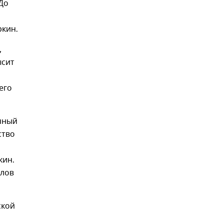
До
ркин.
,
ысит
его
ичный
ство
кин.
алов
ской