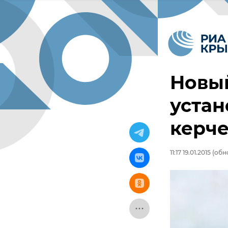
Новы
устан
керч
11:17 19.01.2015
(обно