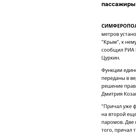
пассажиры
СИМФЕРОПОЛЬ
метров устан
"Крым", к не
сообщил РИА 
Цуркин.
Функции едино
переданы в в
решение прав
Дмитрия Коза
"Причал уже ф
на второй ещ
паромов. Две 
того, причал