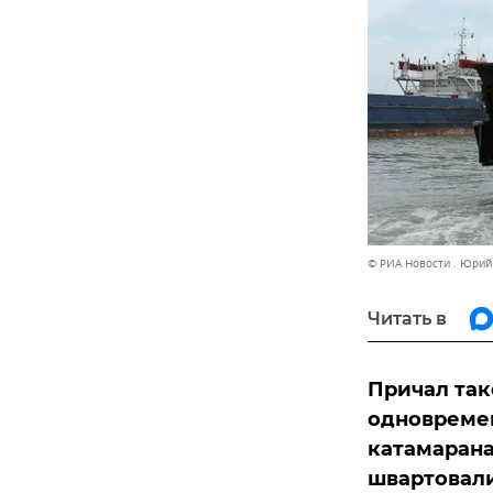
© РИА Новости . Юри
Читать в
Причал так
одновремен
катамарана
швартовали