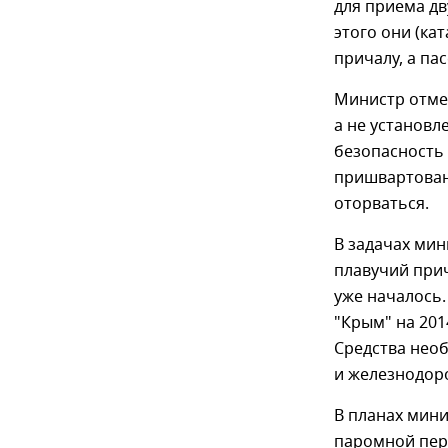
для приема дв
этого они (к
причалу, а па
Министр отмет
а не установл
безопасность 
пришвартованы
оторваться.
В задачах мин
плавучий прич
уже началось
"Крым" на 201
Средства необ
и железнодор
В планах мин
паромной пере