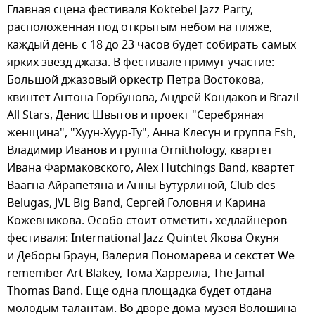
Главная сцена фестиваля Koktebel Jazz Party,
расположенная под открытым небом на пляже,
каждый день с 18 до 23 часов будет собирать самых
ярких звезд джаза. В фестивале примут участие:
Большой джазовый оркестр Петра Востокова,
квинтет Антона Горбунова, Андрей Кондаков и Brazil
All Stars, Денис Швытов и проект "Серебряная
женщина", "Хуун-Хуур-Ту", Анна Клесун и группа Esh,
Владимир Иванов и группа Ornithology, квартет
Ивана Фармаковского, Alex Hutchings Band, квартет
Ваагна Айрапетяна и Анны Бутурлиной, Сlub des
Belugas, JVL Big Band, Сергей Головня и Карина
Кожевникова. Особо стоит отметить хедлайнеров
фестиваля: International Jazz Quintet Якова Окуня
и Деборы Браун, Валерия Пономарёва и секстет We
remember Art Blakey, Тома Харрелла, The Jamal
Thomas Band. Еще одна площадка будет отдана
молодым талантам. Во дворе дома-музея Волошина