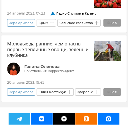
24 апреля 2023, 07:23
Радио Спутник в Крыму
Зера Арифова
Крым
Сельское хозяйство
Еще
5
Новости Крыма
Клубника
Молодые да ранние: чем опасны
Совет эксперта
Вера Павлова
первые тепличные овощи, зелень и
Никитский ботанический сад
клубника
Галина Оленева
Собственный корреспондент
20 апреля 2023, 19:45
Зера Арифова
Юлия Костанчук
Здоровье
Еще
8
Защита прав потребителей
Крым
Новости Крыма
Совет эксперта
Клубника
Овощи
Фрукты