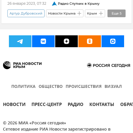
26 января 2023, 07:32
Радио Спутник в Крыму
Артур Дубровский
Новости Крыма
Крым
Еще
5
Недвижимость в Крыму
Сбербанк в Крыму
Экономика
Общество
Мнения
ПОЛИТИКА
ОБЩЕСТВО
ПРОИСШЕСТВИЯ
ВИЗУАЛ
НОВОСТИ
ПРЕСС-ЦЕНТР
РАДИО
КОНТАКТЫ
ОБРА
© 2026 МИА «Россия сегодня»
Сетевое издание РИА Новости зарегистрировано в