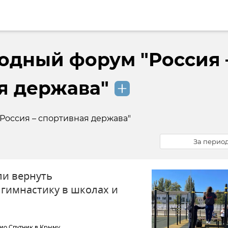
дный форум "Россия 
я держава"
оссия – спортивная держава"
За перио
ли вернуть
гимнастику в школах и
ио Спутник в Крыму