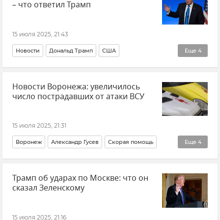
– что ответил Трамп
15 июля 2025, 21:43
Новости
Дональд Трамп
США
Еще
4
Дальнобойное оружие
Политика
Россия
Новости Воронежа: увеличилось
Украина
число пострадавших от атаки ВСУ
15 июля 2025, 21:31
Воронеж
Александр Гусев
Скорая помощь
Еще
4
Происшествия
Больница
Трамп об ударах по Москве: что он
Беспилотник (БПЛА, дрон)
сказал Зеленскому
ВСУ (Вооруженные силы Украины)
15 июля 2025, 21:16