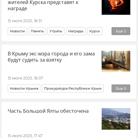
жителей Курска представят к
награде
15 июля 2025, 18:31
Новости
Память
Утраты
Награды
Курск
Еще
2
Александр Хинштейн
Обстрелы ВСУ
В Крыму экс-мэра города и его зама
будут судить за взятку
15 июля 2025, 18:07
Новости Крыма
Прокуратура Республики Крым
Еще
5
Следком Крыма и Севастополя
Красноперекопск
Часть Большой Ялты обесточена
Взятка
Суд
ФСБ РФ (Федеральная служба безопасности Российской Федерации)
15 июля 2025, 17:47