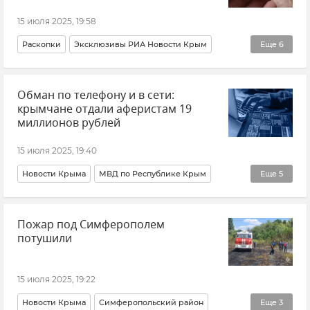
15 июля 2025, 19:58
Раскопки
Эксклюзивы РИА Новости Крым
Еще
6
Новости Крыма
Крым
Археология
История
Обман по телефону и в сети:
Пещера "Таврида"
Палеонтология
крымчане отдали аферистам 19
миллионов рублей
15 июля 2025, 19:40
Новости Крыма
МВД по Республике Крым
Еще
5
Интернет
Телефон
Мессенджеры
Пожар под Симферополем
Кибербезопасность
Мошенничество
потушили
15 июля 2025, 19:22
Новости Крыма
Симферопольский район
Еще
3