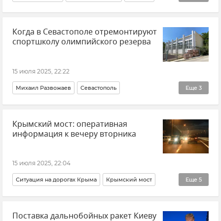
Россия
США
Переговоры
Украина
Когда в Севастополе отремонтируют
спортшколу олимпийского резерва
15 июля 2025, 22:22
Михаил Развожаев
Севастополь
Еще
3
Новости Севастополя
Спорт
Общество
Крымский мост: оперативная
информация к вечеру вторника
15 июля 2025, 22:04
Ситуация на дорогах Крыма
Крымский мост
Еще
5
Крым
Керчь
Тамань
Краснодарский край
Поставка дальнобойных ракет Киеву
Очереди на Крымском мосту