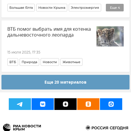
Большая Ялта
Новости Крыма
Электроэнергия
Еще
4
ГУП РК "Крымэнерго"
Электросети Крыма
ЛЭП
ВТБ помог выбрать имя для котенка
Отключение электроэнергии
дальневосточного леопарда
15 июля 2025, 17:35
ВТБ
Природа
Новости
Животные
Еще 20 материалов