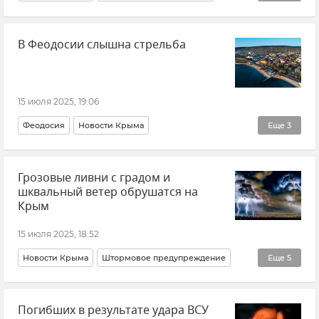
ГУ МЧС РФ по Республике Крым
Происшествия
В Феодосии слышна стрельба
Пожар
15 июля 2025, 19:06
Феодосия
Новости Крыма
Еще
3
Безопасность Республики Крым и Севастополя
Грозовые ливни с градом и
Учения
Администрация Феодосии
шквальный ветер обрушатся на
Крым
15 июля 2025, 18:52
Новости Крыма
Штормовое предупреждение
Еще
5
Крым
МЧС Крыма
Погода в Крыму
Погибших в результате удара ВСУ
Крымская погода
Стихия