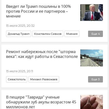
Введет ли Трамп пошлины в 100%
против России и ее партнеров –
мнение
15 июля 2025, 20:32
Дональд Трамп
Константин Сивков
Мнения
Еще
4
Пошлина
Политика
Россия
США
Ремонт набережных после "шторма
века": как идут работы в Севастополе
15 июля 2025, 20:11
Севастополь
Михаил Развожаев
Еще
3
Новости Севастополя
Благоустройство
В пещере "Таврида" ученые
Андреевка
обнаружили зуб акулы возрастом 45
миллионов лет