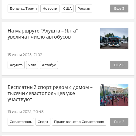
Дональд Трамп
Новости
США
Россия
Еще
3
Москва
Дальнобойное оружие
Украина
На маршруте "Алушта – Ялта"
увеличат число автобусов
15 июля 2025, 21:02
Алушта
Ялта
Автобус
Еще
5
Общественный транспорт
Новости Крыма
Крым
Бесплатный спорт рядом с домом –
Крымтроллейбус
Транспорт
тысячи севастопольцев уже
участвуют
15 июля 2025, 20:48
Севастополь
Спорт
Правительство Севастополя
Еще
2
Новости Севастополя
Общество