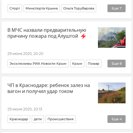
Спорт
Минспорта Крыма
Ольга Торубарова
Еще
7
Крым
Ветераны СВО
Инвалидность
В МЧС назвали предварительную
Новости Крыма
Общество
Хоккей
причину пожара под Алуштой
Бюджет Крыма
29 июня 2025, 20:20
Эксклюзивы РИА Новости Крым
Крым
Пожар
Еще
8
МЧС Крыма
ГУ МЧС РФ по Республике Крым
ЧП в Краснодаре: ребенок залез на
Происшествия
Новости Крыма
Природа
вагон и получил удар током
Леса Крыма
Экология
Пожар на горе Кастель под Алуштой
29 июня 2025, 20:13
Краснодар
дети
Происшествия
Еще
4
МВД по Краснодарскому краю