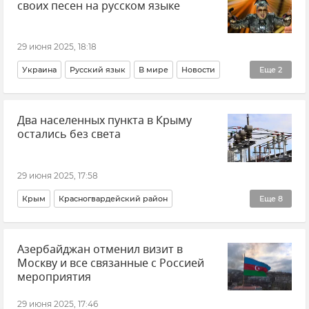
своих песен на русском языке
Минэкологии Крыма
Видео
Пожар на горе Кастель под Алуштой
29 июня 2025, 18:18
Украина
Русский язык
В мире
Новости
Еще
2
Одесса
СМИ
Два населенных пункта в Крыму
остались без света
29 июня 2025, 17:58
Крым
Красногвардейский район
Еще
8
Василий Грабован
ЖКХ
Азербайджан отменил визит в
ЖКХ Крыма и Севастополя
Энергосистема Крыма
Москву и все связанные с Россией
Отключение электроэнергии в Крыму
мероприятия
Электросети
Новости Крыма
Общество
29 июня 2025, 17:46