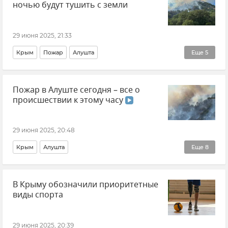
ночью будут тушить с земли
Новости
Происшествия
29 июня 2025, 21:33
Крым
Пожар
Алушта
Еще
5
Пожар на горе Кастель под Алуштой
Происшествия
Пожар в Алуште сегодня – все о
Ольга (Шевцова) Славгородская
происшествии к этому часу
Минэкологии Крыма
Новости Крыма
29 июня 2025, 20:48
Крым
Алушта
Еще
8
Пожар на горе Кастель под Алуштой
Происшествия
В Крыму обозначили приоритетные
ГУ МЧС РФ по Республике Крым
Новости Крыма
виды спорта
Пожар
Природа
Леса Крыма
Экология
29 июня 2025, 20:39