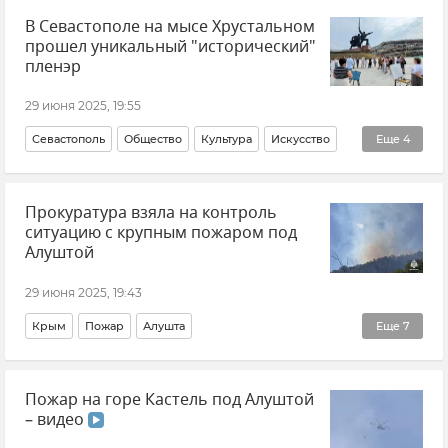
В Севастополе на мысе Хрустальном
Краснодарский край
Поезд
Новости
прошел уникальный "исторический"
пленэр
29 июня 2025, 19:55
Севастополь
Общество
Культура
Искусство
Еще
4
Театр оперы и балета в Севастополе
Прокуратура взяла на контроль
Новости Севастополя
Крым
ситуацию с крупным пожаром под
Российская галерея искусств в Севастополе
Алуштой
29 июня 2025, 19:43
Крым
Пожар
Алушта
Еще
7
Прокуратура Республики Крым
Происшествия
Пожар на горе Кастель под Алуштой
Природа
Экология
Леса Крыма
– видео
Новости Крыма