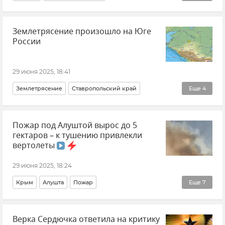
Праздники и памятные даты
Землетрясение произошло на Юге
Правительство России
Новости
Общество
России
Календарь
29 июня 2025, 18:41
Землетрясение
Ставропольский край
Еще
4
Происшествия
Стихия
Сейсмология
Новости
Пожар под Алуштой вырос до 5
гектаров – к тушению привлекли
вертолеты
29 июня 2025, 18:24
Крым
Алушта
Пожар
Еще
7
ГУ МЧС РФ по Республике Крым
Происшествия
Верка Сердючка ответила на критику
Новости Крыма
Ольга (Шевцова) Славгородская