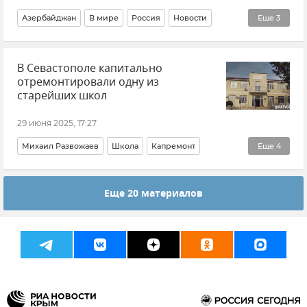
Азербайджан
В мире
Россия
Новости
Еще
3
Политика
Преступность
Екатеринбург
В Севастополе капитально
отремонтировали одну из
старейших школ
29 июня 2025, 17:27
Михаил Развожаев
Школа
Капремонт
Еще
4
Капремонт школ
Нацпроекты в Севастополе
Еще 20 материалов
Национальный проект "Молодежь и дети"
Новости Севастополя