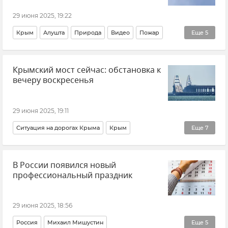
Пожар на горе Кастель под Алуштой
29 июня 2025, 19:22
Крым
Алушта
Природа
Видео
Пожар
Еще
5
Происшествия
Новости Крыма
Леса Крыма
Крымский мост сейчас: обстановка к
Экология
Пожар на горе Кастель под Алуштой
вечеру воскресенья
29 июня 2025, 19:11
Ситуация на дорогах Крыма
Крым
Еще
7
Крымский мост
Очереди на Крымском мосту
В России появился новый
Транспорт
Логистика
Керчь
Тамань
профессиональный праздник
Новости Крыма
29 июня 2025, 18:56
Россия
Михаил Мишустин
Еще
5