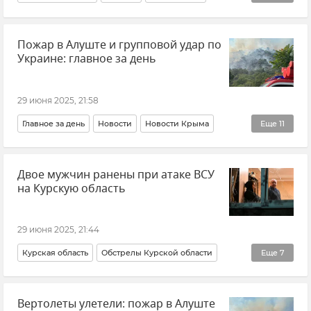
Россия
Украина
США
Политика
Пожар в Алуште и групповой удар по
Внешняя политика
Новости СВО
Новости
Украине: главное за день
29 июня 2025, 21:58
Главное за день
Новости
Новости Крыма
Еще
11
Происшествия
Пожар
Алушта
Сербия
Двое мужчин ранены при атаке ВСУ
Протесты
Россия
США
на Курскую область
Переговоры Путина и Трампа
Юрий Ушаков
Украина
Политика
29 июня 2025, 21:44
Курская область
Обстрелы Курской области
Еще
7
Новости СВО
Александр Хинштейн
Вертолеты улетели: пожар в Алуште
Беспилотник (БПЛА, дрон)
Атаки ВСУ
Россия