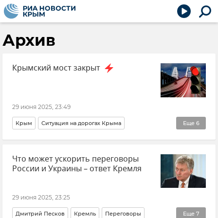
Архив
Крымский мост закрыт
29 июня 2025, 23:49
Крым
Ситуация на дорогах Крыма
Еще
6
Крымский мост
Что может ускорить переговоры
Безопасность Республики Крым и Севастополя
России и Украины – ответ Кремля
Транспорт
Логистика
Новости Крыма
Новости
29 июня 2025, 23:25
Дмитрий Песков
Кремль
Переговоры
Еще
7