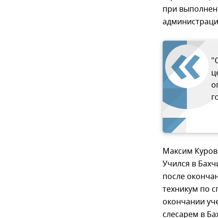
при выполнени
администраци
"
ц
о
г
Максим Куров 
Учился в Бах
после окончан
техникум по с
окончании уче
слесарем в Ба