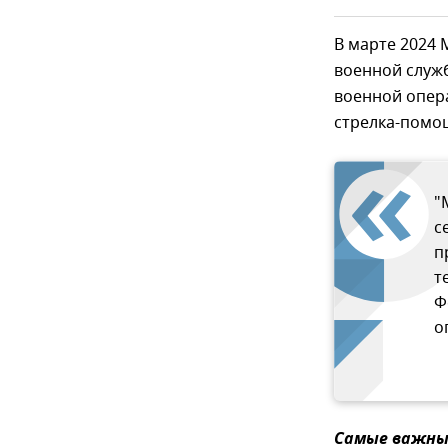
В марте 2024
военной служ
военной опер
стрелка-помо
"
с
п
т
Ф
о
Самые важные