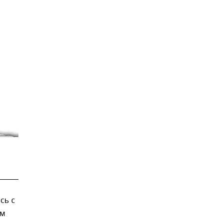
сь с
ем