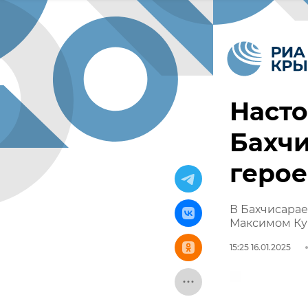
Насто
Бахчи
геро
В Бахчисара
Максимом К
15:25 16.01.2025