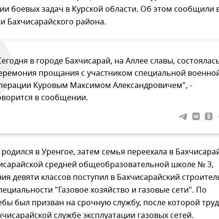
и боевых задач в Курской области. Об этом сообщили 
и Бахчисарайского района.
Сегодня в городе Бахчисарай, на Аллее славы, состоялас
еремония прощания с участником специальной военно
перации Куровым Максимом Александровичем", -
оворится в сообщении.
родился в Уренгое, затем семья переехала в Бахчисарай
чисарайской средней общеобразовательной школе № 3,
ия девяти классов поступил в Бахчисарайский строите
пециальности "Газовое хозяйство и газовые сети". По
бы был призван на срочную службу, после которой тру
хчисарайской службе эксплуатации газовых сетей.