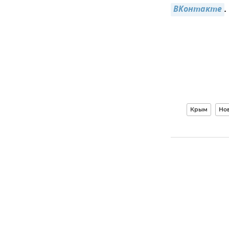
ВКонтакте
.
Крым
Но