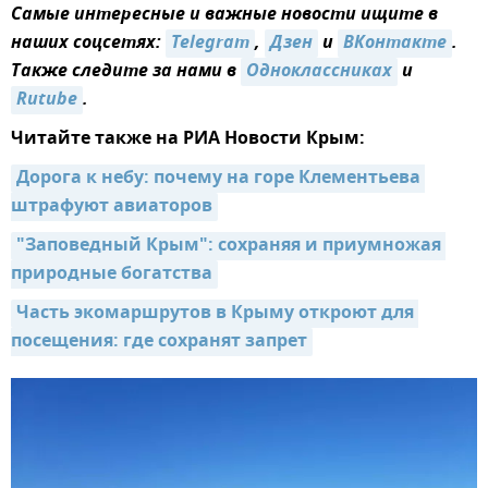
Самые интересные и важные новости ищите в
наших соцсетях:
Telegram
,
Дзен
и
ВКонтакте
.
Также следите за нами в
Одноклассниках
и
Rutube
.
Читайте также на РИА Новости Крым:
Дорога к небу: почему на горе Клементьева 
штрафуют авиаторов
"Заповедный Крым": сохраняя и приумножая 
природные богатства
Часть экомаршрутов в Крыму откроют для 
посещения: где сохранят запрет