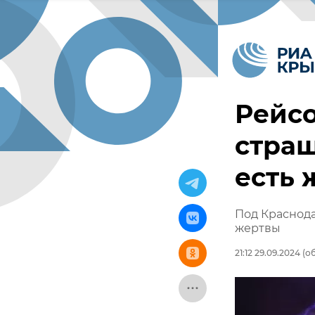
Рейсо
страш
есть 
Под Краснода
жертвы
21:12 29.09.2024
(об