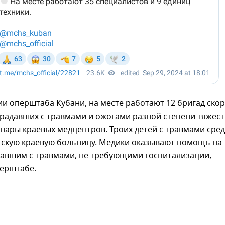
и оперштаба Кубани, на месте работают 12 бригад ско
радавших с травмами и ожогами разной степени тяжес
онары краевых медцентров. Троих детей с травмами сре
етскую краевую больницу. Медики оказывают помощь на
давшим с травмами, не требующими госпитализации,
перштабе.