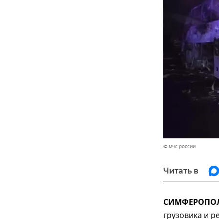
© мчс россии
Читать в
СИМФЕРОПОЛЬ
грузовика и р