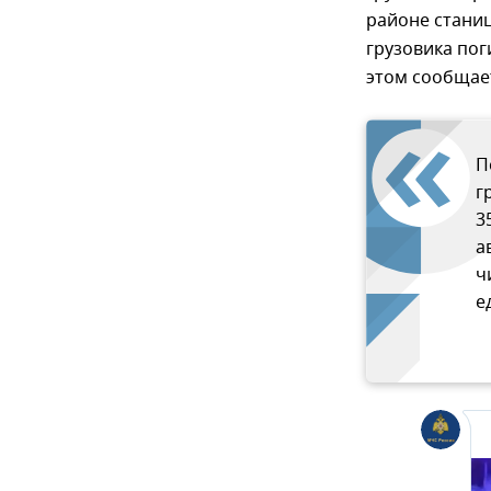
районе станиц
грузовика пог
этом сообщае
П
г
3
а
ч
е