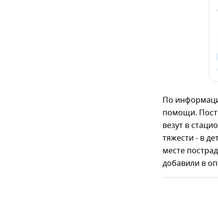
По информаци
помощи. Пост
везут в стаци
тяжести - в д
месте постра
добавили в о