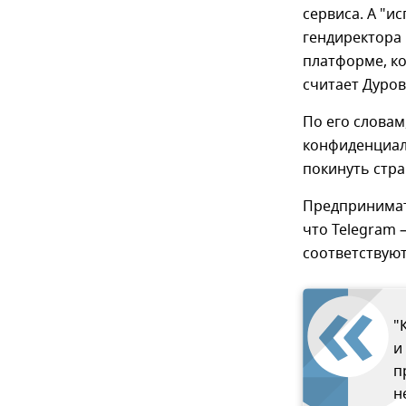
сервиса. А "и
гендиректора
платформе, к
считает Дуров
По его словам
конфиденциал
покинуть стра
Предпринимат
что Telegram 
соответствуют
"
и
п
н