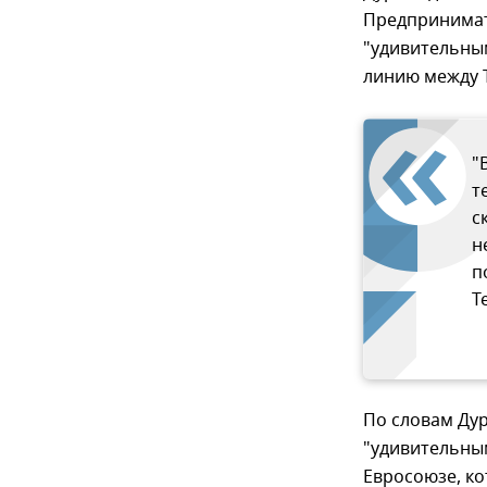
Предпринимат
"удивительным
линию между T
"
т
с
н
п
T
По словам Дур
"удивительным
Евросоюзе, ко