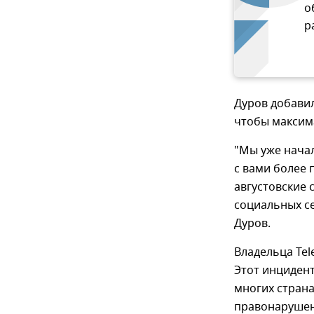
о
р
Дуров добавил
чтобы максим
"Мы уже начал
с вами более 
августовские 
социальных се
Дуров.
Владельца Tel
Этот инциден
многих страна
правонарушени