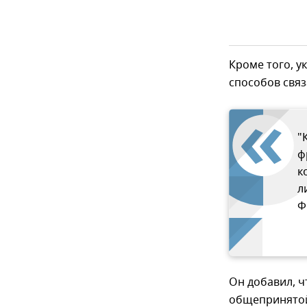
Кроме того, у
способов связ
"
ф
к
л
Ф
Он добавил, ч
общепринятой