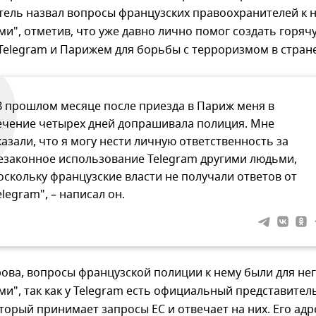
ель назвал вопросы французских правоохранителей к 
и", отметив, что уже давно лично помог создать горяч
elegram и Парижем для борьбы с терроризмом в стране
В прошлом месяце после приезда в Париж меня в
ечение четырех дней допрашивала полиция. Мне
казали, что я могу нести личную ответственность за
езаконное использование Telegram другими людьми,
оскольку французские власти не получали ответов от
elegram", – написал он.
ова, вопросы французской полиции к нему были для не
и", так как у Telegram есть официальный представитель
торый принимает запросы ЕС и отвечает на них. Его адр