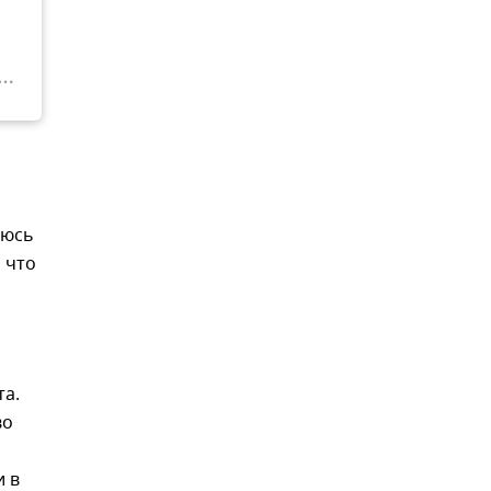
люсь
 что
та.
во
и в