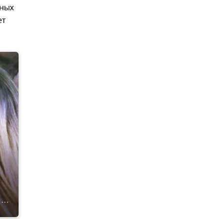
нных
ет