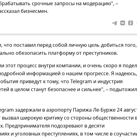
брабатывать срочные запросы на модерацию", –
ассказал бизнесмен.
, что поставил перед собой личную цель добиться того,
ально обезопасить платформу от преступников.
и этот процесс внутри компании, и очень скоро я поде
подробной информацией о нашем прогрессе. Я надеюсь,
события приведут к тому, что Telegram и индустрия
тей в целом станут безопаснее и сильнее", – подытожил
egram задержали в аэропорту Парижа Ле-Бурже 24 авгус
т вызвал широкую критику со стороны общественности 
х. Предпринимателя подозревают в десяти
ях и уголовных преступлениях, в том числе в соучасти