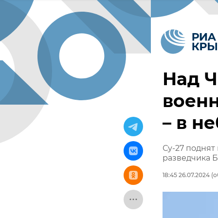
Над 
воен
– в н
Су-27 поднят
разведчика 
18:45 26.07.2024
(о