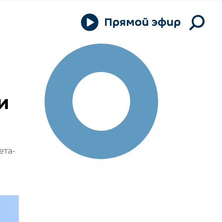
и
ета-