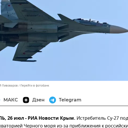
ей Пивоваров
Перейти в фотобанк
МАКС
Дзен
Telegram
, 26 июл - РИА Новости Крым.
Истребитель Су-27 по
акваторией Черного моря из-за приближения к российск