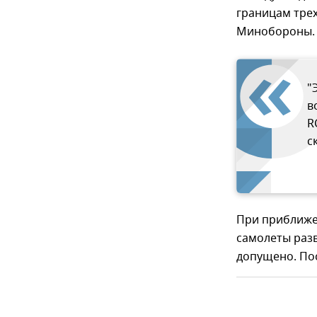
границам тре
Минобороны.
"
в
R
с
При приближе
самолеты раз
допущено. Пос