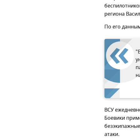
беспилотников
региона Васил
По его данным
"
у
п
н
ВСУ ежедневн
Боевики прим
безэкипажные 
атаки.