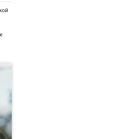
ской
е