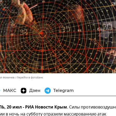
ил Фомичев
Перейти в фотобанк
МАКС
Дзен
Telegram
, 20 июл - РИА Новости Крым
. Силы противовоздуш
и в ночь на субботу отразили массированную атак