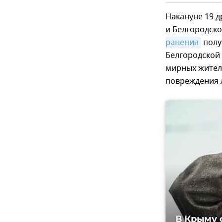
Накануне 19 
и Белгородско
ранения
полу
Белгородской 
мирных жителе
повреждения 
В Крыму 