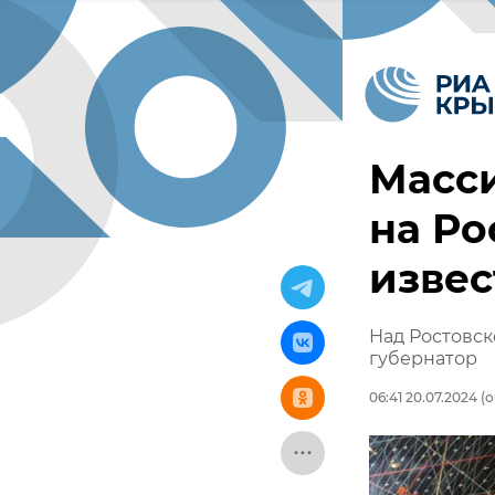
Масси
на Ро
извес
Над Ростовск
губернатор
06:41 20.07.2024
(о