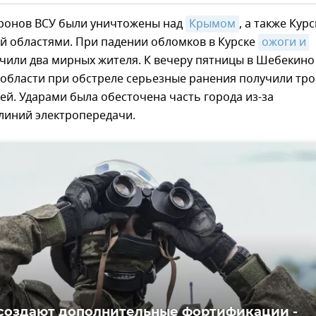
дронов ВСУ были уничтожены над
Крымом
, а также Кур
й областями. При падении обломков в Курске
ожоги и 
чили два мирных жителя. К вечеру пятницы в Шебекино
области при обстреле серьезные ранения получили тро
й. Ударами была обесточена часть города из-за
линий электропередачи.
создают дополнительные фортификации -