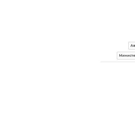
Ав
Министе