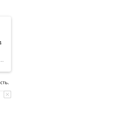
4
сть.