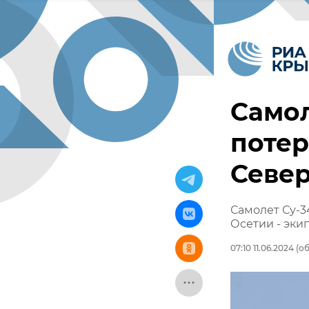
Самол
потер
Севе
Самолет Су-3
Осетии - эки
07:10 11.06.2024
(об