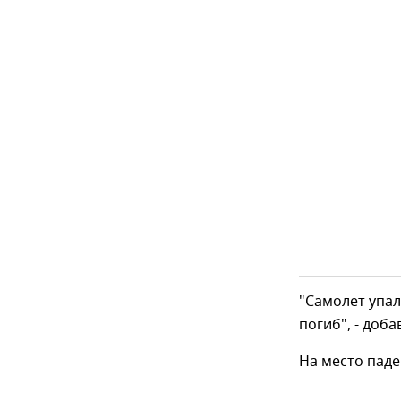
"Самолет упал
погиб", - доб
На место паде