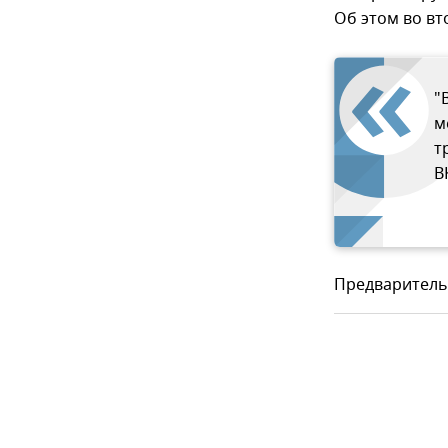
Об этом во в
"
м
т
В
Предваритель