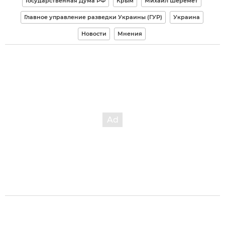
Государственная Дума РФ
Крым
Михаил Шеремет
Главное управление разведки Украины (ГУР)
Украина
Новости
Мнения