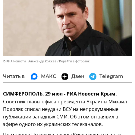
© РИА Новости . Александр Кряжев
Перейти в фотобанк
Читать в
МАКС
Дзен
Telegram
СИМФЕРОПОЛЬ, 29 июл - РИА Новости Крым.
Советник главы офиса президента Украины Михаил
Подоляк списал неудачи ВСУ на непродуманные
публикации западных СМИ. Об этом он заявил в
эфире одного их украинских телеканалов.
По мнению Подоляка, планы Киева рушатся из-за