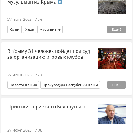
мусульман из Крыма
27 июня 2023, 17:54
Крым
Хадж
Мусульмане
Еще
3
ДУМК (Духовное управление мусульман Крыма)
В Крыму 31 человек пойдет под суд
Религия
Общество
за организацию игровых клубов
27 июня 2023, 17:29
Новости Крыма
Прокуратура Республики Крым
Еще
5
ГСУ СК России по Крыму и Севастополю
Пригожин приехал в Белоруссию
Симферополь
Керчь
Ялта
Происшествия
27 июня 2023, 17:08