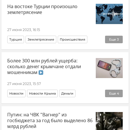
На востоке Турции произошло
землетрясение
27 июня 2023, 16:15
Турция
Землетрясение
Происшествия
Еще
3
Сейсмология
Общество
Новости
Более 300 млн рублей ущерба:
сколько денег крымчане отдали
мошенникам
27 июня 2023, 15:57
Новости
Новости Крыма
Деньги
Еще
4
Мошенничество
МВД по Республике Крым
Путин: на ЧВК "Вагнер" из
Ярослав Скляренко
Наталья Кашкарова
госбюджета за год было выделено 86
млрд рублей