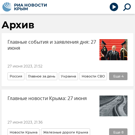
Архив
Главные события и заявления дня: 27
июня
27 июня 2023, 21:52
Россия
Главное за день
Украина
Новости СВО
Еще
4
Потери ВСУ
Главные новости Крыма: 27 июня
Попытка вооруженного мятежа в России
Новости
Дороги в новых регионах России
27 июня 2023, 21:36
Новости Крыма
Железные дороги Крыма
Еще
8