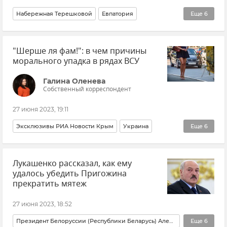
Набережная Терешковой
Евпатория
Еще
6
Елена Демидова
Новости
Крым
"Шерше ля фам!": в чем причины
Новости Крыма
Городская среда
морального упадка в рядах ВСУ
Реализация ФЦП в Крыму и Севастополе
Галина Оленева
Собственный корреспондент
27 июня 2023, 19:11
Эксклюзивы РИА Новости Крым
Украина
Еще
6
ВСУ (Вооруженные силы Украины)
Польша
Лукашенко рассказал, как ему
Владимир Рогов
Мнения
Общество
Авторы
удалось убедить Пригожина
прекратить мятеж
27 июня 2023, 18:52
Президент Белоруссии (Республики Беларусь) Александр Лукашенко
Еще
6