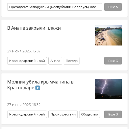
Президент Белоруссии (Республики Беларусь) Александр Лукашенко
Еще
5
Белоруссия
Евгений Пригожин
ЧВК "Вагнер"
В Анапе закрыли пляжи
Попытка вооруженного мятежа в России
Новости
27 июня 2023, 16:57
Краснодарский край
Анапа
Погода
Еще
3
Черное море
Новости
Общество
Молния убила крымчанина в
Краснодаре
27 июня 2023, 16:32
Краснодарский край
Происшествия
Общество
Еще
3
Новости
Погода
Кубань