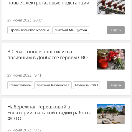
новые электрогазовые подстанции
27 июня 2023, 20:17
Правительство России
Михаил Мишустин
Еще
6
Электросети Крыма
Газ
Новые регионы России
В Севастополе простились с
Михаил Развожаев
Игорь Коринь
погибшим в Донбассе героем СВО
Новости Крыма
27 июня 2023, 19:41
Севастополь
Михаил Развожаев
Новости СВО
Еще
4
Донецкая Народная Республика (ДНР)
Набережная Терешковой в
События в Донбассе
Новости Крыма
Общество
Евпатории: на какой стадии работы -
ФОТО
27 июня 2023, 19:32