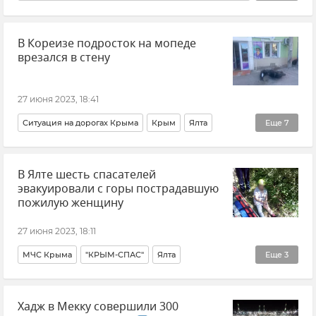
Белоруссия
Евгений Пригожин
ЧВК "Вагнер"
В Кореизе подросток на мопеде
Попытка вооруженного мятежа в России
Новости
врезался в стену
Россия
27 июня 2023, 18:41
Ситуация на дорогах Крыма
Крым
Ялта
Еще
7
Происшествия
ДТП
В Ялте шесть спасателей
Ситуация на дорогах Крыма и хроника ДТП
эвакуировали с горы пострадавшую
ДТП в Крыму и Севастополе
пожилую женщину
МВД по Республике Крым
27 июня 2023, 18:11
Прокуратура Республики Крым
Новости Крыма
МЧС Крыма
"КРЫМ-СПАС"
Ялта
Еще
3
Происшествия
Новости Крыма
Крым
Хадж в Мекку совершили 300