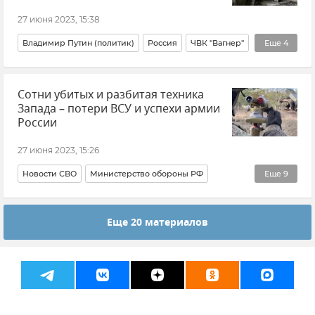
27 июня 2023, 15:38
Владимир Путин (политик)
Россия
ЧВК "Вагнер"
Еще
4
Экономика
Федеральный бюджет
Новости
Сотни убитых и разбитая техника
Евгений Пригожин
Запада – потери ВСУ и успехи армии
России
27 июня 2023, 15:26
Новости СВО
Министерство обороны РФ
Еще
9
Потери ВСУ
Вооруженные силы России
Еще 20 материалов
ВСУ (Вооруженные силы Украины)
Новости
Херсонская область
Запорожская область
События в Донбассе
Донецкая Народная Республика (ДНР)