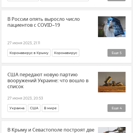
Михаил Развожаев
Сергей Аксенов
В России опять выросло число
Топливо в Крыму
пациентов с COVID–19
Здравоохранение в Крыму и Севастополе
Мининформ Крыма
ДТП
Мошенничество
27 июня 2023, 21:11
Происшествия
Коронавирус в Крыму
Коронавирус
Еще
5
Распространение коронавируса в РФ
Общество
США передают новую партию
Здравоохранение в Крыму и Севастополе
вооружений Украине: что вошло в
Здравоохранение в России
Новости
список
27 июня 2023, 20:53
Украина
США
В мире
Еще
4
Поставки западного оружия Украине
Новости
В Крыму и Севастополе построят две
Пентагон
Новости СВО