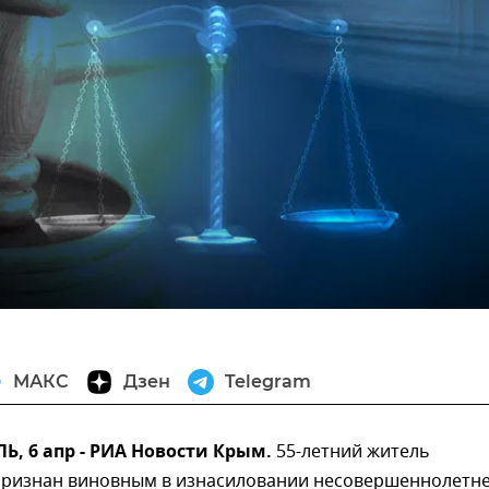
МАКС
Дзен
Telegram
, 6 апр - РИА Новости Крым.
55-летний житель
признан виновным в изнасиловании несовершеннолетн