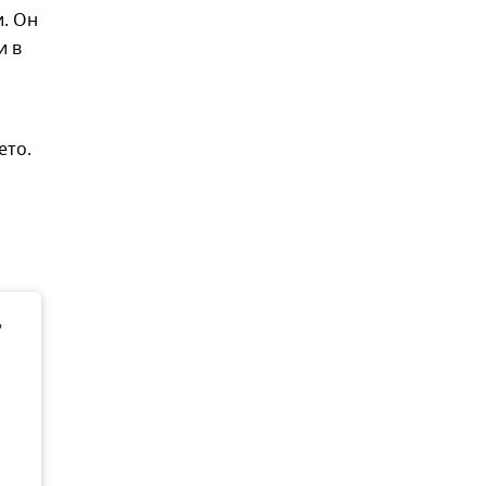
. Он
и в
ето.
т