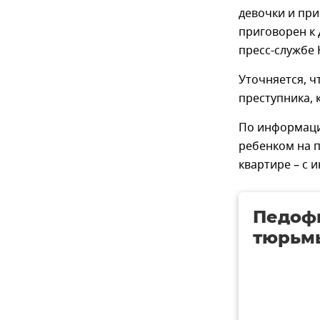
девочки и пр
приговорен к 
пресс-службе
Уточняется, ч
преступника, 
По информаци
ребенком на 
квартире – с и
Педофи
тюрьм