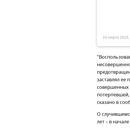
24 марта 2023, 
"Воспользова
несовершенно
предотвращен
заставлял ее 
совершенных 
потерпевшей, 
сказано в соо
О случившемс
лет – в начале