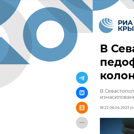
В Сев
педоф
коло
В Севастопол
изнасилован
18:22 06.04.2023
(о