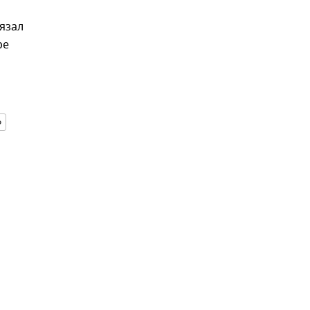
язал
ре
о