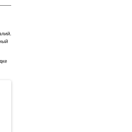
алий.
ный
дке