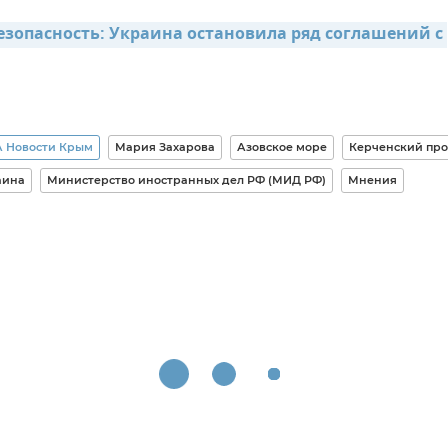
езопасность: Украина остановила ряд соглашений с 
 Новости Крым
Мария Захарова
Азовское море
Керченский пр
аина
Министерство иностранных дел РФ (МИД РФ)
Мнения