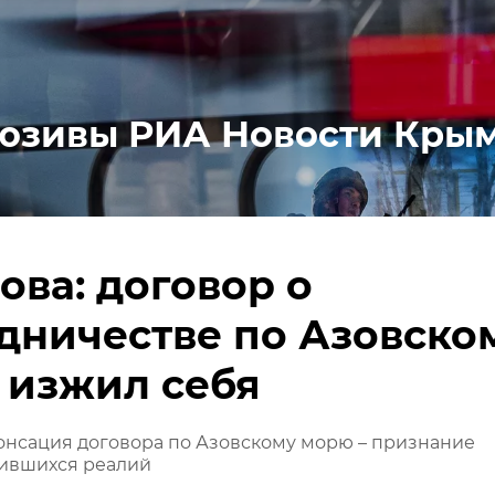
юзивы РИА Новости Кры
ова: договор о
дничестве по Азовско
 изжил себя
онсация договора по Азовскому морю – признание
ившихся реалий