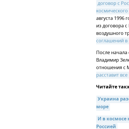
договор с Ро
космического
августа 1996 
из договора с
воздушного т
соглашений в
После начала
Владимир Зеле
отношения с М
расставит все
Читайте так
Украина разо
море
И в космосе 
Россией