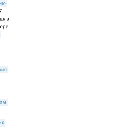
ию 
7
ышла
фере
ия 
ом 
с 