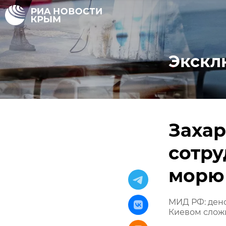
Экскл
Захар
сотру
морю
МИД РФ: ден
Киевом слож