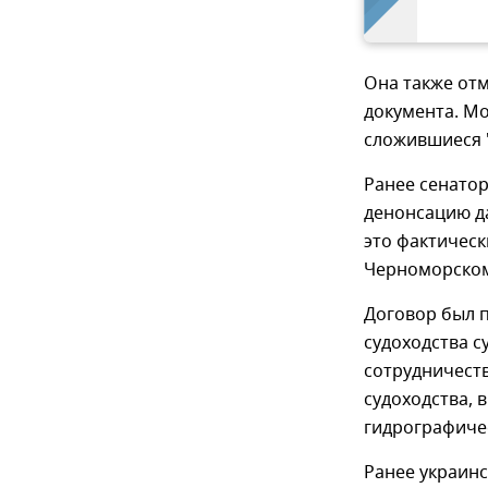
Она также отм
документа. Мо
сложившиеся "
Ранее сенато
денонсацию д
это фактическ
Черноморском
Договор был п
судоходства с
сотрудничеств
судоходства, 
гидрографиче
Ранее украин