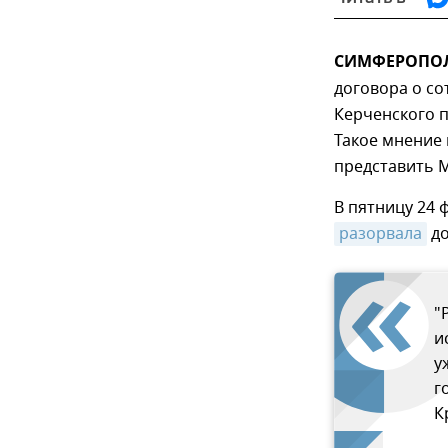
СИМФЕРОПОЛЬ
договора о со
Керченского п
Такое мнение
представить 
В пятницу 24 
разорвала
до
"
и
у
г
К