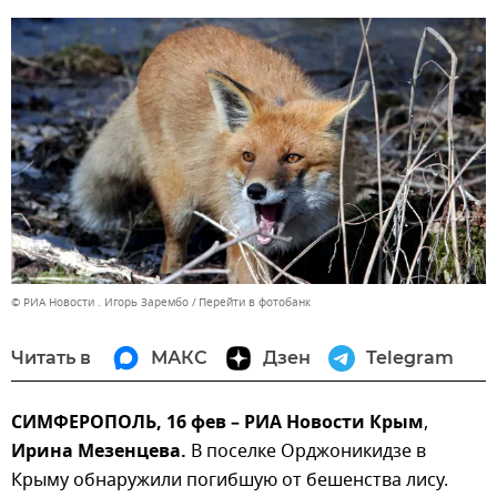
© РИА Новости . Игорь Зарембо
Перейти в фотобанк
Читать в
МАКС
Дзен
Telegram
СИМФЕРОПОЛЬ, 16 фев – РИА Новости Крым
,
Ирина Мезенцева.
В поселке Орджоникидзе в
Крыму обнаружили погибшую от бешенства лису.