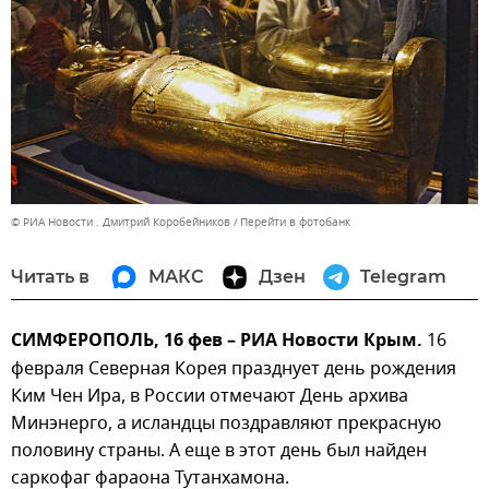
© РИА Новости . Дмитрий Коробейников
Перейти в фотобанк
Читать в
МАКС
Дзен
Telegram
СИМФЕРОПОЛЬ, 16 фев – РИА Новости Крым.
16
февраля Северная Корея празднует день рождения
Ким Чен Ира, в России отмечают День архива
Минэнерго, а исландцы поздравляют прекрасную
половину страны. А еще в этот день был найден
саркофаг фараона Тутанхамона.