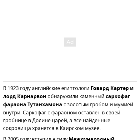
В 1923 году английские египтологи
Говард Картер и
лорд Карнарвон
обнаружили каменный
саркофаг
фараона Тутанхамона
с золотым гробом и мумией
внутри. Саркофаг с фараоном оставлен в своей
гробнице в Долине царей, а все найденные
сокровища хранятся в Каирском музее.
В 2005 году вступил в силу
Международный