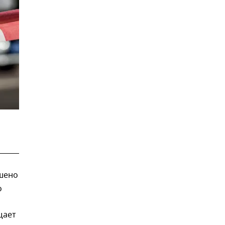
шено
о
щает