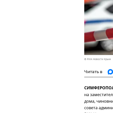
© РИА Новости Крым
Читать в
СИМФЕРОПОЛЬ
на заместител
дома, чиновни
совета админ