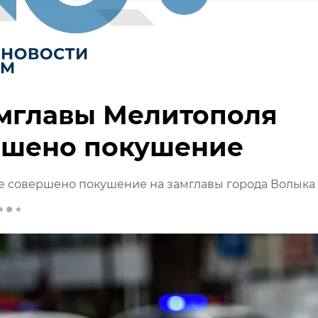
амглавы Мелитополя
ршено покушение
е совершено покушение на замглавы города Волыка