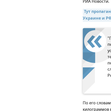
РИА Новости.
Тут пропаган
Украине и РФ
"
п
у
т
п
с
Р
По его словам
килограммов 