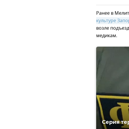
Ранее в Мели
культуре Зап
возле подъезд
медикам.
Серия те