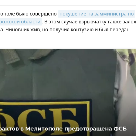
тополе было совершено
покушение на замминистра по 
орожской области
. В этом случае взрывчатку также зало
а. Чиновник жив, но получил контузию и был передан
рактов в Мелитополе предотвращена ФСБ