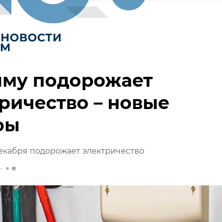
ыму подорожает
ричество – новые
фы
декабря подорожает электричество