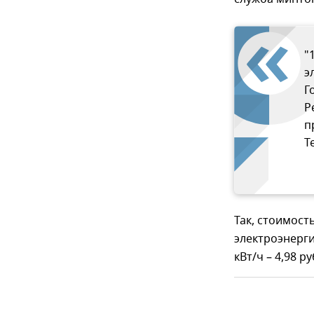
"
э
Г
Р
п
T
Так, стоимост
электроэнергии
кВт/ч – 4,98 р