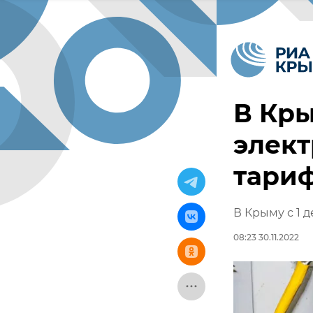
В Кр
элект
тари
В Крыму с 1 
08:23 30.11.2022