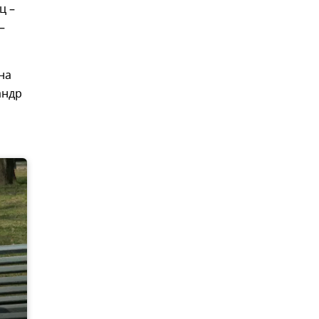
ц –
–
на
андр