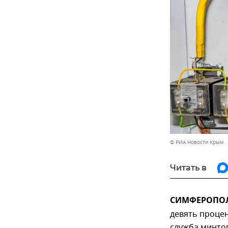
© РИА Новости Крым .
Читать в
СИМФЕРОПОЛЬ
девять процен
служба минто