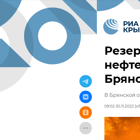
Резер
нефт
Брянс
В Брянской 
09:02 30.11.2022
(об