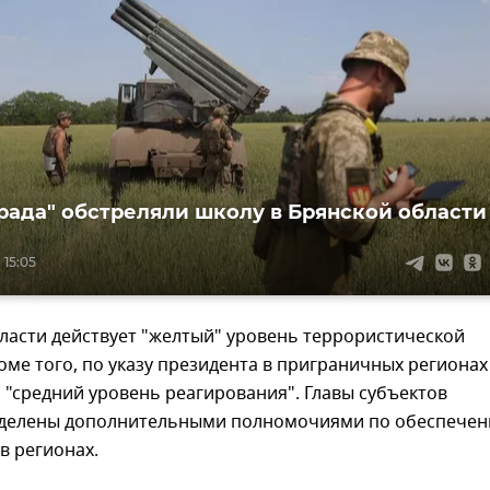
Града" обстреляли школу в Брянской области
 15:05
ласти действует "желтый" уровень террористической
оме того, по указу президента в приграничных регионах
 "средний уровень реагирования". Главы субъектов
делены дополнительными полномочиями по обеспече
в регионах.