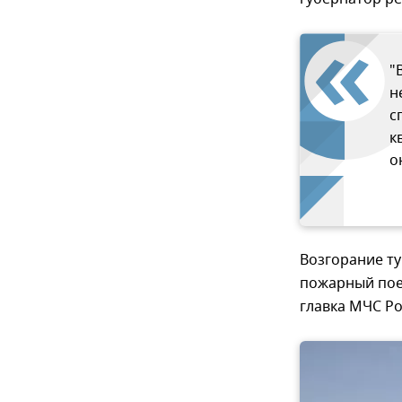
"
н
с
к
о
Возгорание ту
пожарный пое
главка МЧС Ро