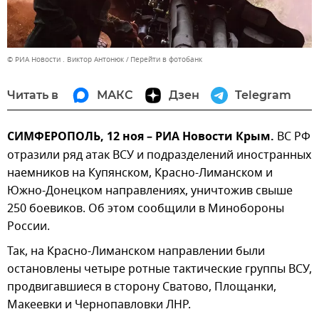
© РИА Новости . Виктор Антонюк
Перейти в фотобанк
Читать в
МАКС
Дзен
Telegram
СИМФЕРОПОЛЬ, 12 ноя – РИА Новости Крым.
ВС РФ
отразили ряд атак ВСУ и подразделений иностранных
наемников на Купянском, Красно-Лиманском и
Южно-Донецком направлениях, уничтожив свыше
250 боевиков. Об этом сообщили в Минобороны
России.
Так, на Красно-Лиманском направлении были
остановлены четыре ротные тактические группы ВСУ,
продвигавшиеся в сторону Сватово, Площанки,
Макеевки и Чернопавловки ЛНР.