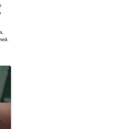
о
а
а,
лей.