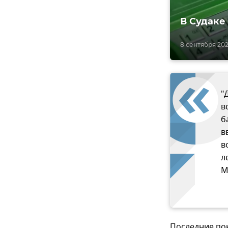
В Судаке
8 сентября 2022
"
в
б
в
в
л
М
Последние по