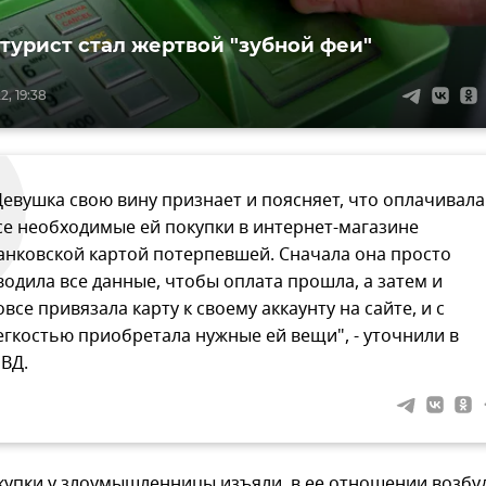
 турист стал жертвой "зубной феи"
, 19:38
Девушка свою вину признает и поясняет, что оплачивала
се необходимые ей покупки в интернет-магазине
анковской картой потерпевшей. Сначала она просто
водила все данные, чтобы оплата прошла, а затем и
овсе привязала карту к своему аккаунту на сайте, и с
егкостью приобретала нужные ей вещи", - уточнили в
ВД.
купки у злоумышленницы изъяли, в ее отношении возбу