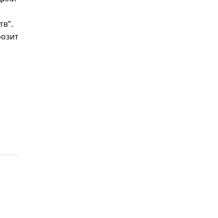
тв".
розит