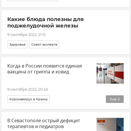
Какие блюда полезны для
поджелудочной железы
9 сентября 2022, 21:15
Здоровье
Совет эксперта
Когда в России появится единая
вакцина от гриппа и ковид
9 сентября 2022, 20:45
Коронавирус в Крыму
Еще
2
Распространение коронавируса в РФ
В Севастополе острый дефицит
Здравоохранение в России
терапевтов и педиатров