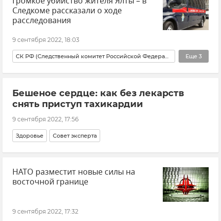
Громкое убийство жителя Ялты – в
Следкоме рассказали о ходе
расследования
9 сентября 2022, 18:03
СК РФ (Следственный комитет Российской Федерации)
Еще
3
Крым
Происшествия
Бешеное сердце: как без лекарств
ГСУ СК России по Крыму и Севастополю
снять приступ тахикардии
9 сентября 2022, 17:56
Здоровье
Совет эксперта
НАТО разместит новые силы на
восточной границе
9 сентября 2022, 17:32