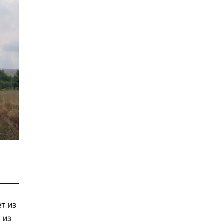
т из
 из