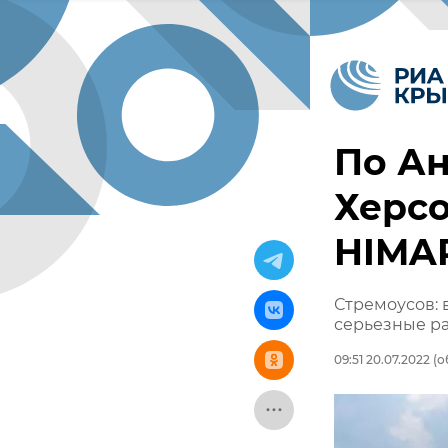
По Ан
Херсо
HIMAR
Стремоусов: 
серьезные р
09:51 20.07.2022
(о