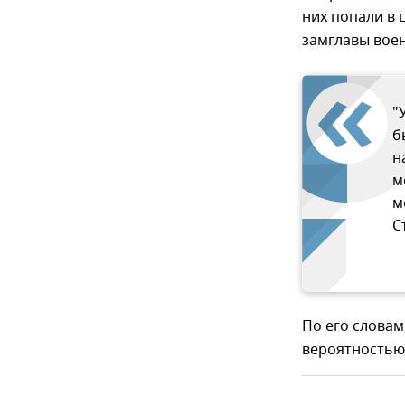
них попали в 
замглавы вое
"
б
н
м
м
С
По его словам
вероятностью,