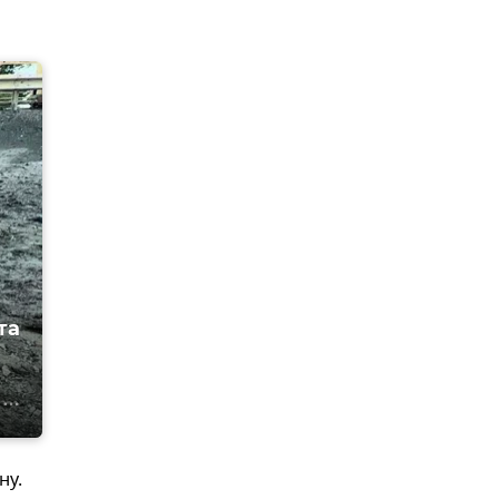
та
ну.