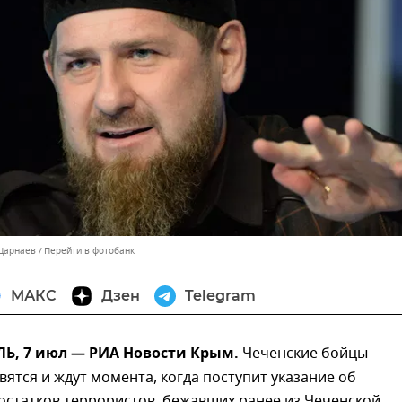
 Царнаев
Перейти в фотобанк
МАКС
Дзен
Telegram
, 7 июл — РИА Новости Крым.
Чеченские бойцы
вятся и ждут момента, когда поступит указание об
остатков террористов, бежавших ранее из Чеченской