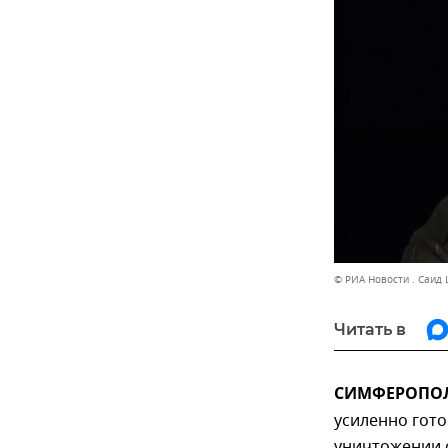
© РИА Новости . Саид
Читать в
СИМФЕРОПОЛЬ
усиленно гото
уничтожении 