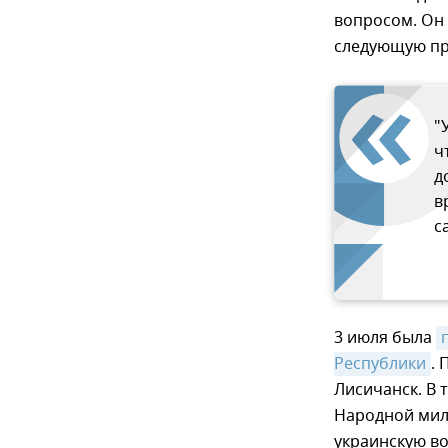
вопросом. Он 
следующую пр
"
ч
д
в
с
3 июля была
Республики
.
Лисичанск. В 
Народной мил
украинскую во