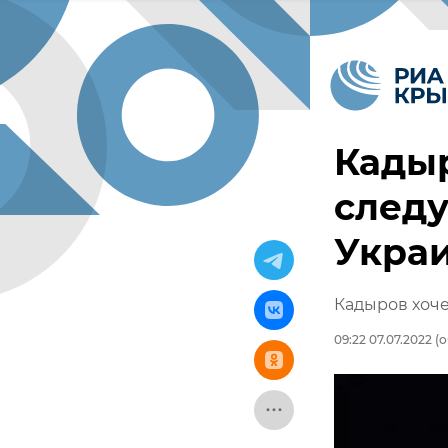
Кады
след
Укра
Кадыров хоч
09:22 07.07.2022
(о