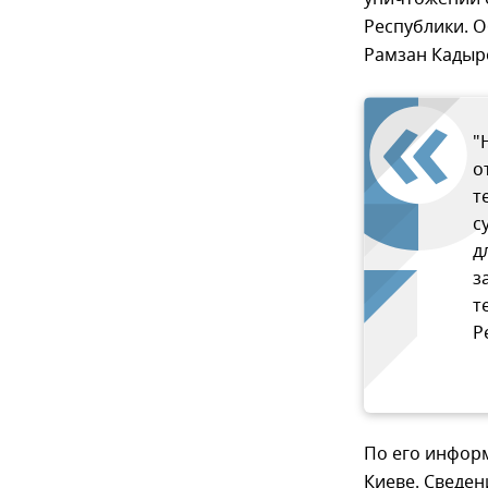
Республики. О
Рамзан Кадыр
"
о
т
с
д
з
т
Р
По его информ
Киеве. Сведе