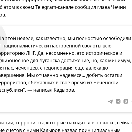
б этом в своем Telegram-канале сообщил глава Чечни
ов.
На этой неделе, как известно, мы полностью освободили
т националистически настроенной сволоты всю
ерриторию ЛНР. Да, несомненно, это историческое и
удьбоносное для Луганска достижение, но, как минимум,
ля нас, чеченцев, спецоперация еще далека до
авершения. Мы отчаянно надеемся... добить остатки
еррористов, сбежавших в свое время из Чеченской
еспублики", — написал Кадыров.
ации, террористы, которые находятся в розыске, сейчас
ние счетов с ними Кадыров назвал принципиальным