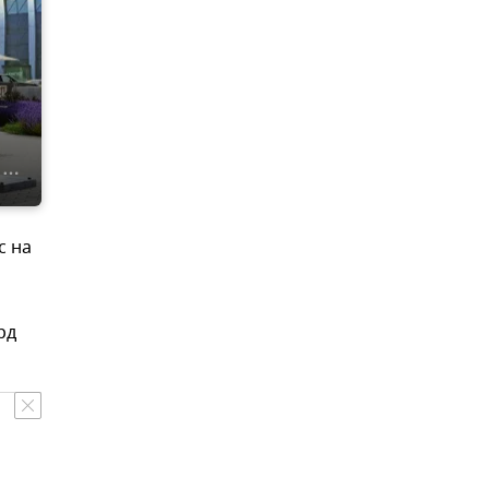
с на
рд