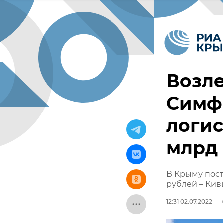
Возле
Симф
логис
млрд 
В Крыму пост
рублей – Кив
12:31 02.07.2022