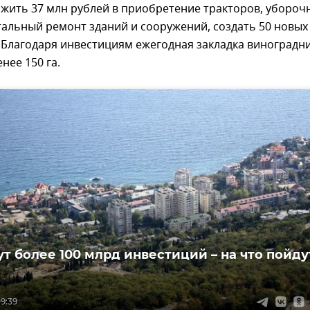
жить 37 млн рублей в приобретение тракторов, убороч
тальный ремонт зданий и сооружений, создать 50 новых
 Благодаря инвестициям ежегодная закладка виноградн
нее 150 га.
т более 100 млрд инвестиций – на что пойду
9:39