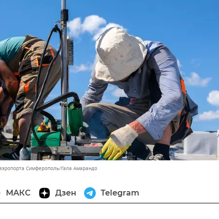
 аэропорта Симферополь/Гала Амарандо
МАКС
Дзен
Telegram