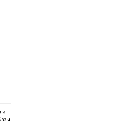
а и
базы