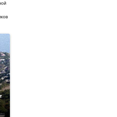
ной
иков
т