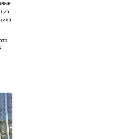
овые
н из
бщила
рта
2