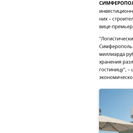
СИМФЕРОПОЛЬ
инвестиционны
них – строит
вице-премьер
"Логистически
Симферополь.
миллиарда руб
хранения раз
гостиницу", –
экономическо