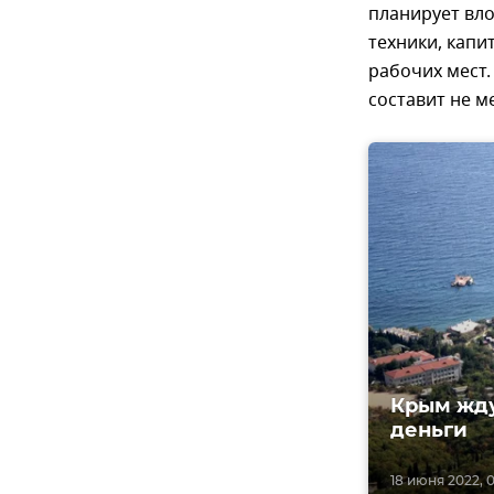
планирует вло
техники, капи
рабочих мест.
составит не ме
Крым жду
деньги
18 июня 2022, 0