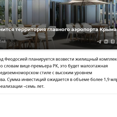
нится территория главного аэропорта Крыма
2:48
под Феодосией планируется возвести жилищный комплек
По словам вице-премьера РК, это будет малоэтажная
средиземноморском стиле с высоким уровнем
ва. Сумма инвестиций ожидается в объеме более 1,9 мл
реализации –семь лет.