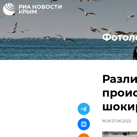
Фотол
Разли
проис
шоки
16:29 27.06.2022