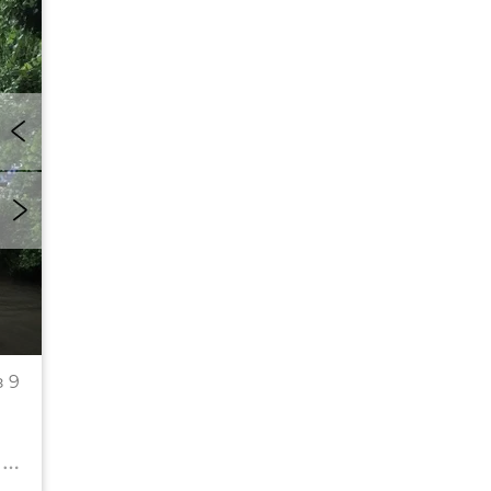
Причиной этому стали аномальные ливни.
 9
© РИА Новости Крым . Нора Павловская