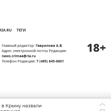
RIA.RU
ТЕГИ
18+
Главный редактор:
Гаврилова А.В.
Адрес электронной почты Редакции:
news.crimea@ria.ru
Телефон Редакции:
7 (495) 645-6601
 в Крыму назвали
Крымчане смогу
21:21