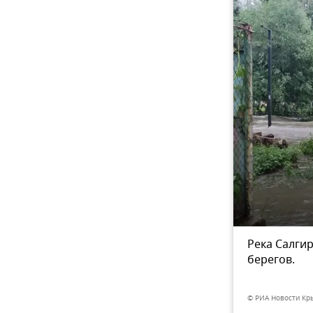
ли с низинных улиц,
Река Салгир
9
из 9
у реки, не оставлять без
берегов.
животных.
© РИА Новости Кр