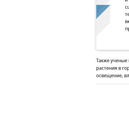
и
с
т
в
п
Также ученые 
растения в го
освещение, вл