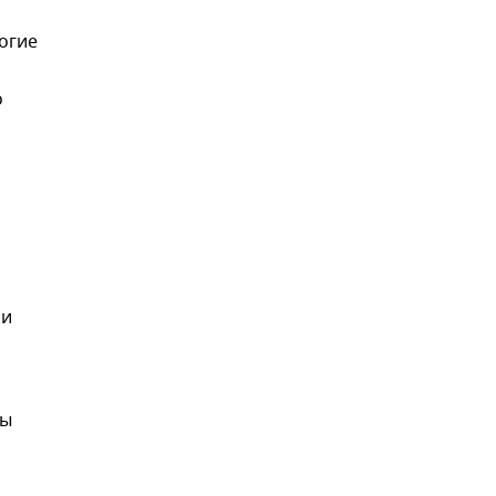
огие
о
 и
мы