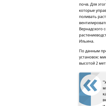
почв. Для это
которые упра
поливать раст
вентилировать
Вернадского с
растениеводст
Ильина.
По данным пр
установок: ми
высотой 2 мет
"
м
к
в