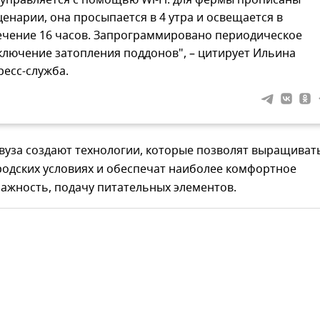
 управляется с помощью Wi-Fi: для фермы прописаны
ценарии, она просыпается в 4 утра и освещается в
ечение 16 часов. Запрограммировано периодическое
ключение затопления поддонов", – цитирует Ильина
ресс-служба.
вуза создают технологии, которые позволят выращиват
родских условиях и обеспечат наиболее комфортное
ажность, подачу питательных элементов.