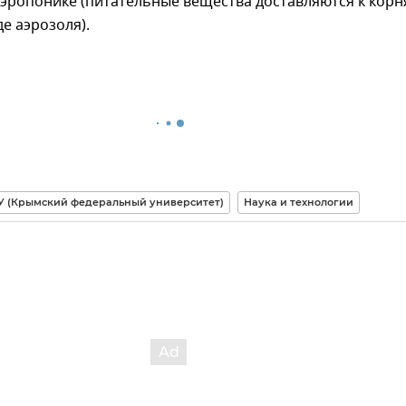
аэропонике (питательные вещества доставляются к кор
де аэрозоля).
У (Крымский федеральный университет)
Наука и технологии