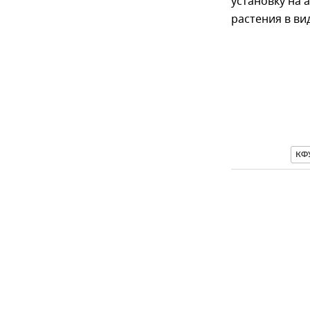
установку на 
растения в ви
КФ