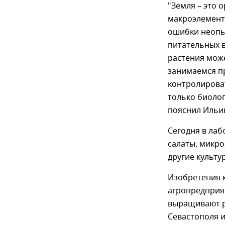
"Земля – это 
макроэлементы
ошибки неопы
питательных в
растения може
занимаемся п
контролирова
только биолог
пояснил Ильи
Сегодня в ла
салаты, микро
другие культу
Изобретения 
агропредприя
выращивают ра
Севастополя и