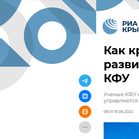
Как 
разви
КФУ
Ученые КФУ с
управляются
08:01 19.06.2022