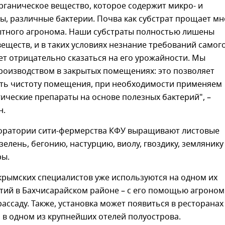
органическое вещество, которое содержит микро- и
, различные бактерии. Почва как субстрат прощает мн
тного агронома. Наши субстраты полностью лишены
еществ, и в таких условиях незнание требований самог
т отрицательно сказаться на его урожайности. Мы
роизводством в закрытых помещениях: это позволяет
ть чистоту помещения, при необходимости применяем
ические препараты на основе полезных бактерий", –
н.
боратории сити-фермерства КФУ выращивают листовые
зелень, бегонию, настурцию, виолу, гвоздику, землянику
ры.
крымских специалистов уже используются на одном их
тий в Бахчисарайском районе – с его помощью агроно
ссаду. Также, установка может появиться в ресторанах
 в одном из крупнейших отелей полуострова.