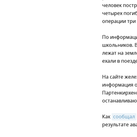
человек постр
четырех погиб
операции три 
По информаци
школьников. В
лежат на зем
ехали в поезд
На сайте жел
информация о 
Партенкирхена
останавливают
Как
сообщал
результате ав