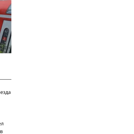
оезда
ел
ов