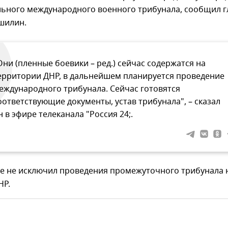
льного международного военного трибунала, сообщил г
шилин.
Они (пленные боевики – ред.) сейчас содержатся на
ерритории ДНР, в дальнейшем планируется проведение
еждународного трибунала. Сейчас готовятся
оответствующие документы, устав трибунала", – сказал
н в эфире телеканала "Россия 24;.
е не исключил проведения промежуточного трибунала 
НР.