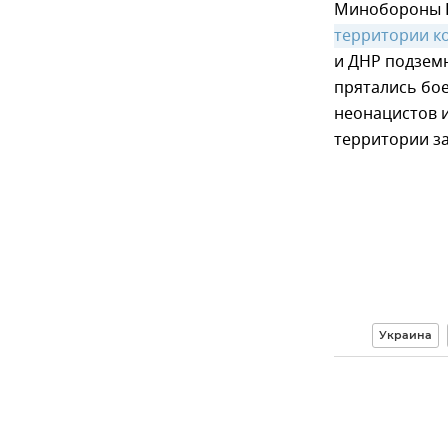
Минобороны Р
территории ко
и ДНР подзем
прятались бое
неонацистов 
территории за
Украина