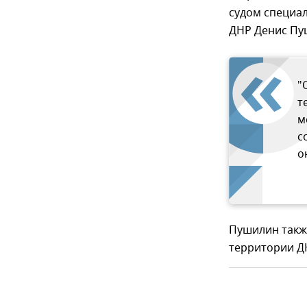
судом специа
ДНР Денис Пу
"
т
м
с
о
Пушилин такж
территории Д