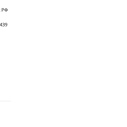
х РФ
 439