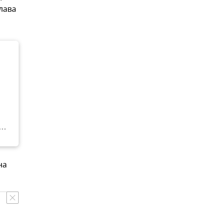
лава
на