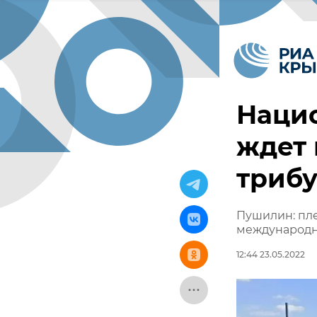
Нацио
ждет
триб
Пушилин: пле
международн
12:44 23.05.2022