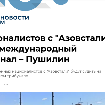
налистов с "Азовстал
 международный
унал – Пушилин
нных националистов с "Азовстали" будут судить на
ом трибунале