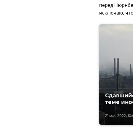
перед Нюрнбер
исключаю, что
Сдавшийс
теме ино
21 мая 2022, 10