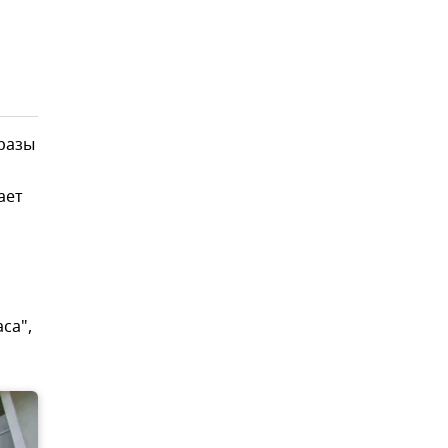
 разы
ает
са",