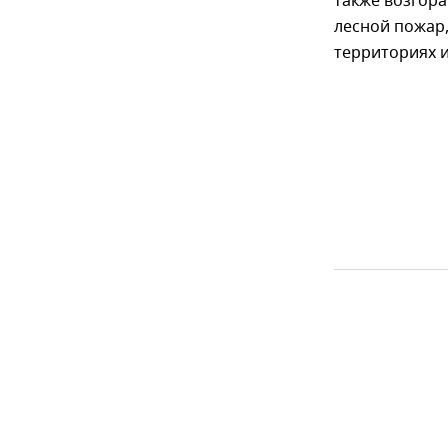
также возгора
лесной пожар,
территориях и