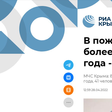
В пож
более
года 
МЧС Крыма: 8
года, 41 чело
12:59 28.04.2022