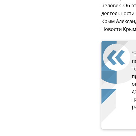
человек. Об 
деятельности
Крым Александ
Новости Крым
"
п
т
п
о
д
т
р