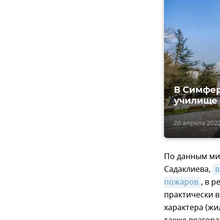
В Симфер
училище
20 апреля 2022,
По данным ми
Садаклиева,
в
пожаров
, в 
практически 
характера (жи