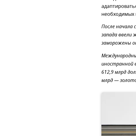
адаптироватьс
необходимых 
После начала 
запада ввели 
заморожены ок
Международные
иностранной в
612,9 млрд до
млрд — золото