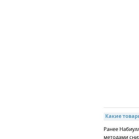
Какие товары
Ранее Набиулл
методами сни