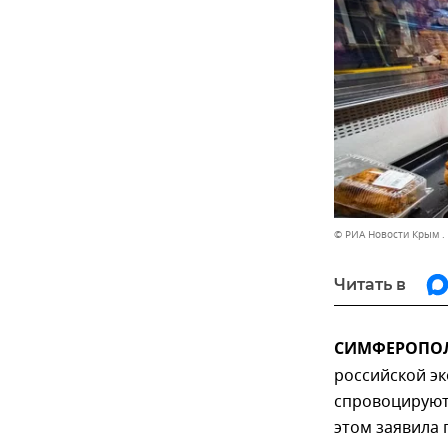
© РИА Новости Крым .
Читать в
СИМФЕРОПОЛЬ
российской э
спровоцируют
этом заявила 