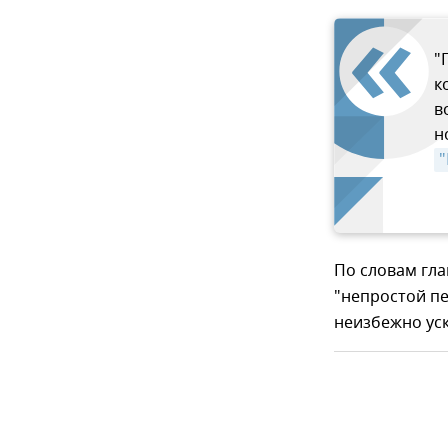
"
к
в
н
"
По словам гла
"непростой пе
неизбежно ус