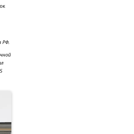
ок
 РФ.
ичной
ил
5