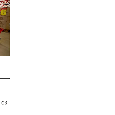
о
. Об