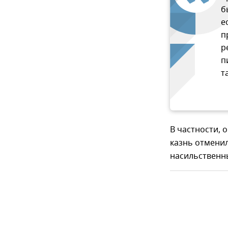
б
е
п
р
п
т
В частности, 
казнь отменил
насильственны