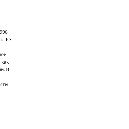
1996
ь. Ее
шей
 как
и. В
ости