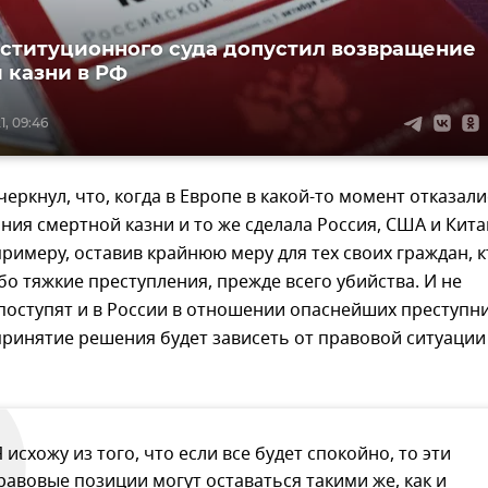
нституционного суда допустил возвращение
 казни в РФ
1, 09:46
еркнул, что, когда в Европе в какой-то момент отказал
ния смертной казни и то же сделала Россия, США и Кита
римеру, оставив крайнюю меру для тех своих граждан, к
о тяжкие преступления, прежде всего убийства. И не
поступят и в России в отношении опаснейших преступни
принятие решения будет зависеть от правовой ситуации
Я исхожу из того, что если все будет спокойно, то эти
равовые позиции могут оставаться такими же, как и