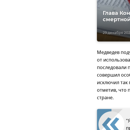
Глава Ко
смертной
29 декабря 202
Медведев подч
от использова
последовали п
совершил особ
исключил так 
отметив, что 
стране.
"
п