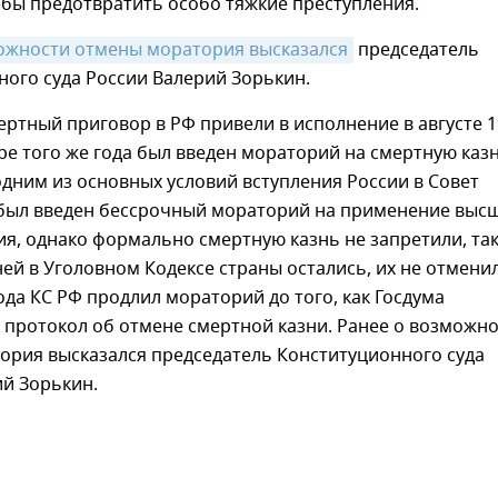
абы предотвратить особо тяжкие преступления.
ожности отмены моратория высказался
председатель
ого суда России Валерий Зорькин.
ртный приговор в РФ привели в исполнение в августе 
бре того же года был введен мораторий на смертную казн
дним из основных условий вступления России в Совет
 был введен бессрочный мораторий на применение выс
я, однако формально смертную казнь не запретили, так
ей в Уголовном Кодексе страны остались, их не отменил
ода КС РФ продлил мораторий до того, как Госдума
 протокол об отмене смертной казни. Ранее о возможн
ория высказался председатель Конституционного суда
ий Зорькин.