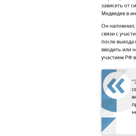
зависеть от с
Медведев в и
Он напомнил,
связи с участ
после выхода 
вводить или н
участием РФ в
"
с
в
п
н