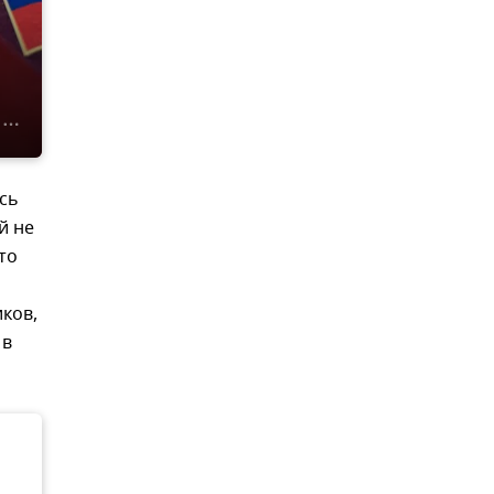
ись
й не
то
ков,
 в