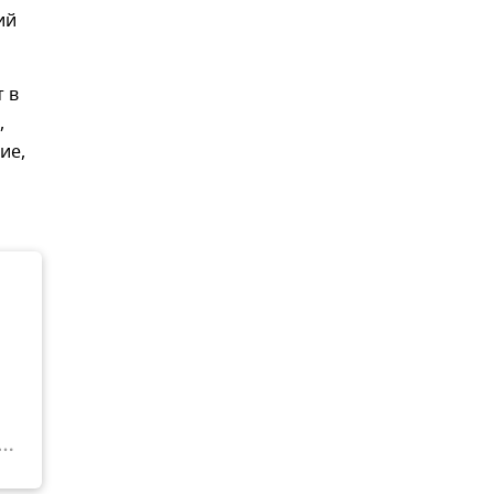
ий
 в
,
ие,