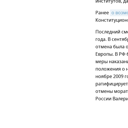
институтов, д
Ранее
о возм
Конституционн
Последний сме
года. В сентя
отмена была о
Европы. В РФ
меры наказани
положения о н
ноябре 2009 г
ратифицирует
отмены морат
России Валер