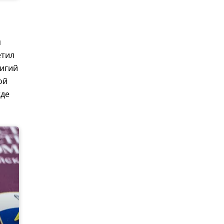
я
етил
лигий
ой
жде