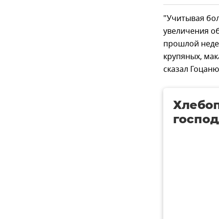
"Учитывая бо
увеличения об
прошлой недел
крупяных, мак
сказал Гоцаню
Хлебо
господ