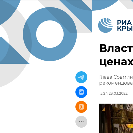
Власт
ценах
Глава Совми
рекомендова
15:24 23.03.2022