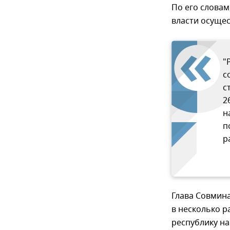
По его словам
власти осуще
"
с
с
2
н
п
р
Глава Совмина
в несколько р
республику на