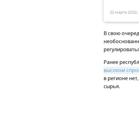
22 марта 2022, 1
В свою очеред
необоснованн
регулировать
Ранее респуб
высоком спро
в регионе нет
сырья.