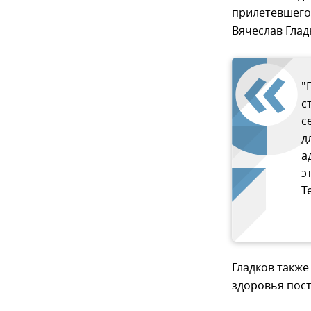
прилетевшего
Вячеслав Глад
"
с
с
д
а
э
T
Гладков такж
здоровья пос