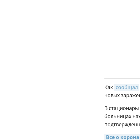
Как
сообщал
новых заражен
В стационары 
больницах нах
подтвержденн
Все о корона