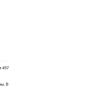
и 497
ы. В