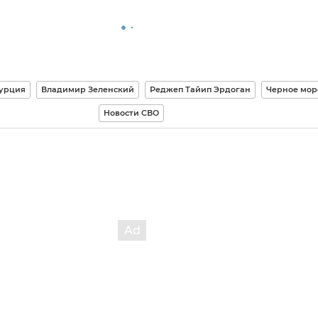
урция
Владимир Зеленский
Реджеп Тайип Эрдоган
Черное мор
Новости СВО