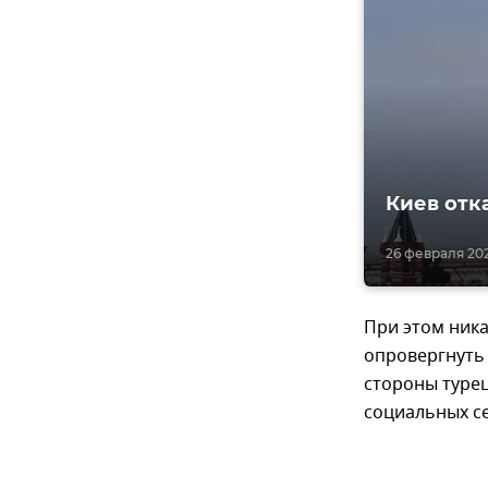
Киев отк
26 февраля 2022
При этом ник
опровергнуть 
стороны турец
социальных се