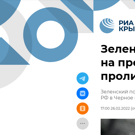
Зелен
на пр
прол
Зеленский по
РФ в Черное
17:00 26.02.2022
(о