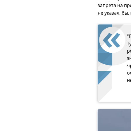
запрета на пр
не указал, бы
"
Т
р
з
ч
о
н