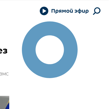
ез
 ВМС