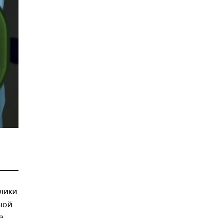
лики
ной
а.