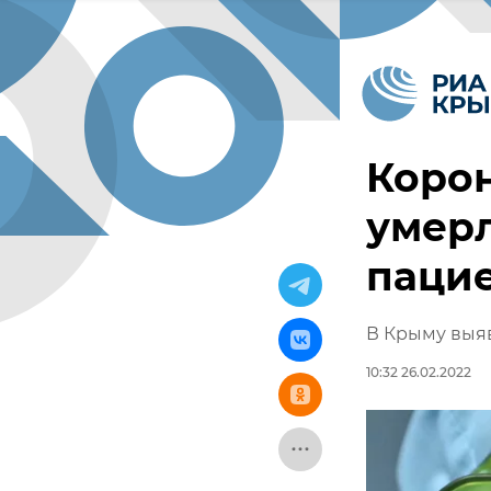
Корон
умер
паци
В Крыму выяв
10:32 26.02.2022