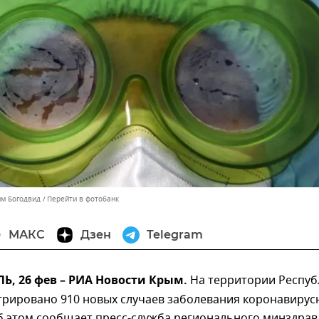
им Богодвид
Перейти в фотобанк
МАКС
Дзен
Telegram
, 26 фев – РИА Новости Крым.
На территории Респуб
трировано 910 новых случаев заболевания коронавирус
б этом сообщает пресс-служба регионального минздрав