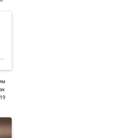
им
ак
19