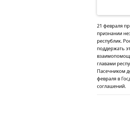
21 февраля пр
признании не
республик. Р
поддержать эт
взаимопомощи
главами респ
Пасечником д
февраля в Го
соглашений.