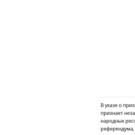
В указе о при
признает неза
народных респ
референдума,