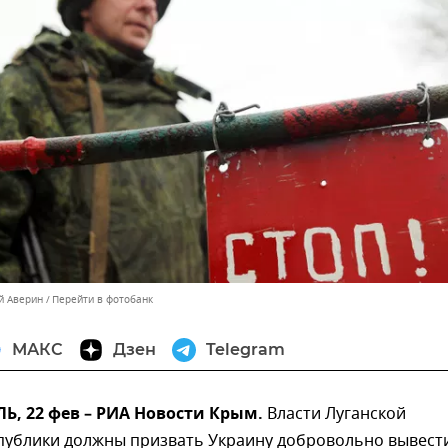
й Аверин
Перейти в фотобанк
МАКС
Дзен
Telegram
, 22 фев – РИА Новости Крым.
Власти Луганской
публики должны призвать Украину добровольно вывест