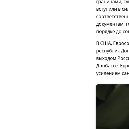
границами, су
вступили в си
соответственн
документам, 
порядке до со
В США, Еврос
республик До
выходом Росс
Донбассе. Евр
усилением са