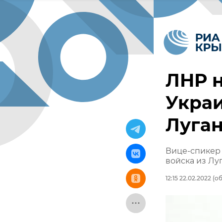
ЛНР 
Украи
Луган
Вице-спикер
войска из Лу
12:15 22.02.2022
(об