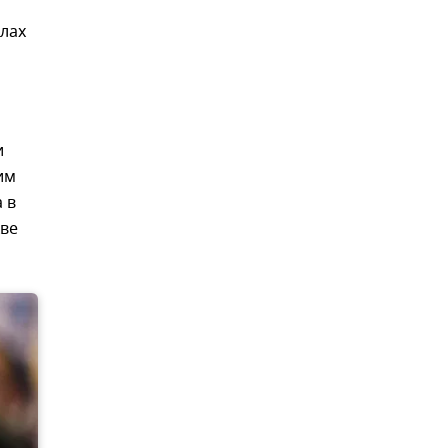
елах
и
им
 в
кве