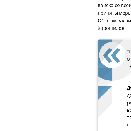
войска со все
приняты меры
Об этом заяв
Хорошилов.
"
о
т
т
т
Д
д
р
в
т
с