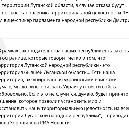
й территории Луганской области, в случае отказа будут
 по "восстановлению территориальной целостности ЛН
ил вице-спикер парламента народной республики Дмитр
В рамках законодательства наших республик есть закон
 госгранице, которые говорит четко о том, что
ерритория Луганской народной республики - это
ерритория бывшей Луганской области… Есть наша
ерритория, оккупированная украинскими войсками.
умаю, мы должны призвать Украину отвести войска
обровольно. Если это не случится, думаю, будет принято
ешение, которое позволит установить мир и
осстановить нашу территориальную целостность на все
ерритории Луганской народной республики", – приводит
лова Хорошилова РИА Новости.