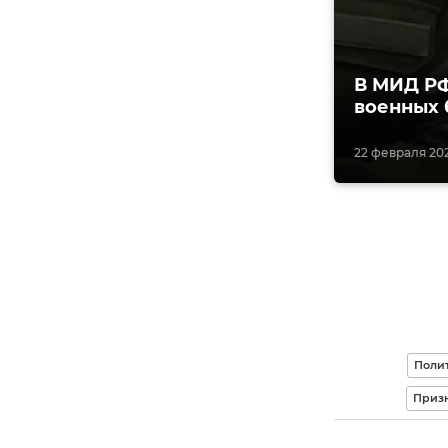
В МИД РФ
военных 
22 февраля 2022
Поли
Призн