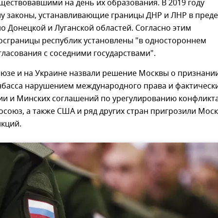
ществовавшими на день их образования. В 2019 году
лу законы, устанавливающие границы ДНР и ЛНР в пред
о Донецкой и Луганской областей. Согласно этим
госграницы республик установлены "в одностороннем
гласования с соседними государствами".
оюзе и на Украине назвали решение Москвы о признани
нбасса нарушением международного права и фактическ
ии и Минских соглашений по урегулированию конфликта
осоюз, а также США и ряд других стран пригрозили Мос
нкций.