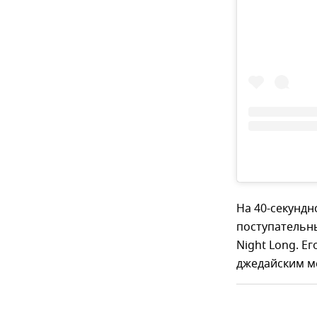
На 40-секундн
поступательны
Night Long. Е
джедайским ме