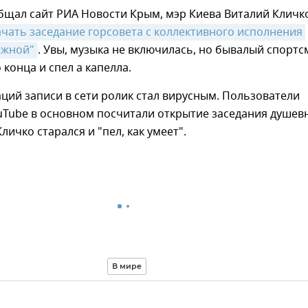
бщал сайт РИА Новости Крым, мэр Киева Виталий Кличк
чать заседание горсовета с коллективного исполнения 
ежной"
. Увы, музыка не включилась, но бывалый спортс
 конца и спел а капелла.
ций записи в сети ролик стал вирусным. Пользователи
uTube в основном посчитали открытие заседания душев
личко старался и "пел, как умеет".
В мире