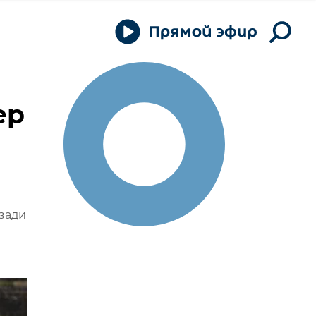
ер
зади