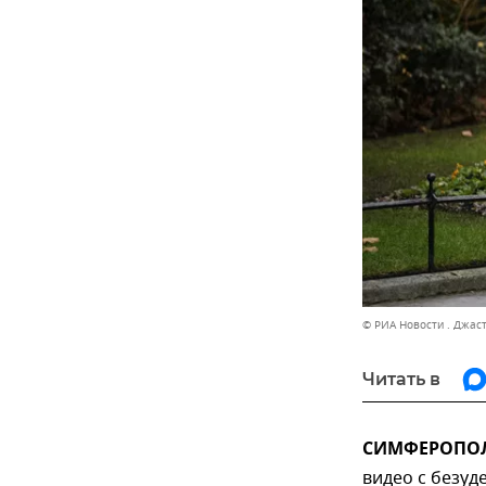
© РИА Новости . Джас
Читать в
СИМФЕРОПОЛЬ
видео с безу