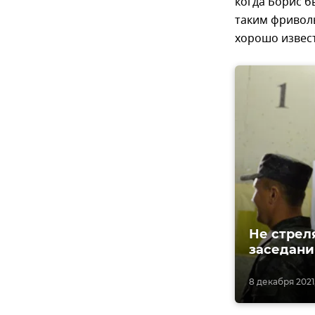
когда Борис 
таким фриволь
хорошо извест
Не стрел
заседани
8 декабря 2021,