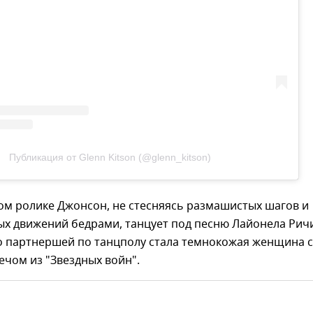
Публикация от Glenn Kitson (@glenn_kitson)
ом ролике Джонсон, не стесняясь размашистых шагов и
х движений бедрами, танцует под песню Лайонела Ричи
го партнершей по танцполу стала темнокожая женщина с
чом из "Звездных войн".