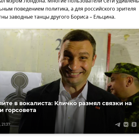
был мэром Лондона. Многие пользователи Сети удивлен
ным поведением политика, а для российского зрителя
ны заводные танцы другого Бориса – Ельцина.
яйте в вокалиста: Кличко размял связки на
и горсовета
 21:37