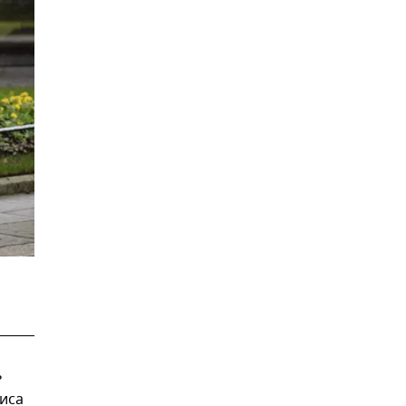
ь
иса