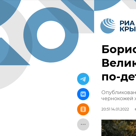
Борис
Велик
по-де
Опубликован
чернокожей 
20:51 14.01.2022