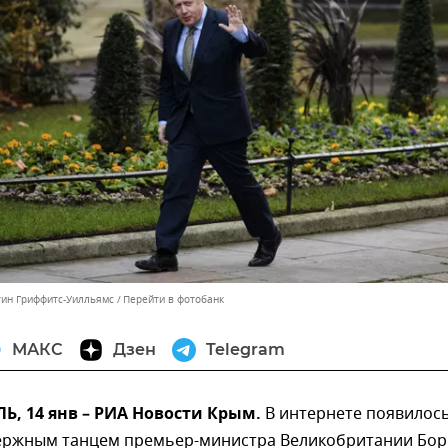
тин Гриффитс-Уилльямс
Перейти в фотобанк
МАКС
Дзен
Telegram
, 14 янв – РИА Новости Крым.
В интернете появилос
держным танцем премьер-министра Великобритании Бор