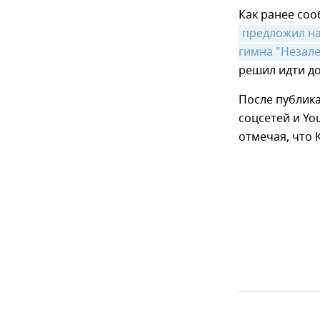
Как ранее соо
предложил на
гимна "Незал
решил идти до
После публика
соцсетей и Yo
отмечая, что К