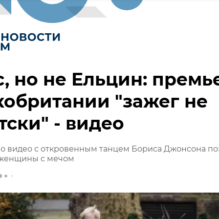
, но не Ельцин: премь
обритании "зажег не
тски" - видео
о видео с откровенным танцем Бориса Джонсона по
женщины с мечом