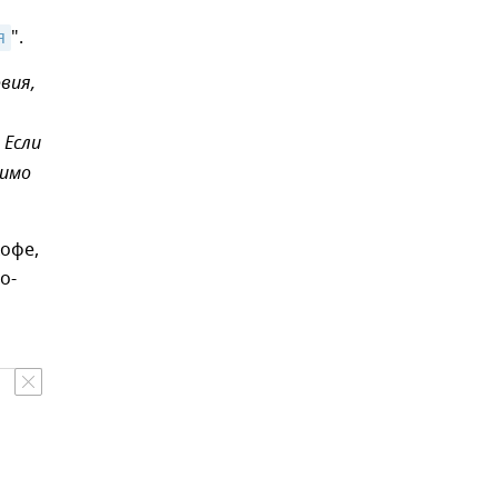
я
".
вия,
 Если
димо
кофе,
о-