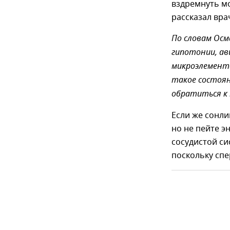
вздремнуть мо
рассказал вра
По словам Осм
гипотонии, ав
микроэлементо
такое состоя
обратиться к
Если же сонли
но не пейте э
сосудистой си
поскольку спе