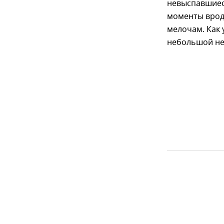
невыспавшиес
моменты врод
мелочам. Как 
небольшой не