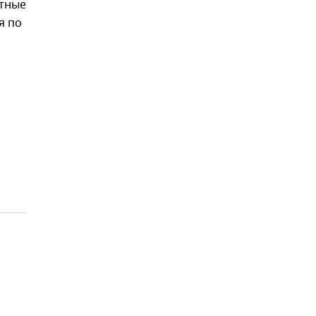
ятные
я по