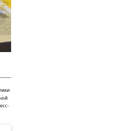
лики
дной
есс-