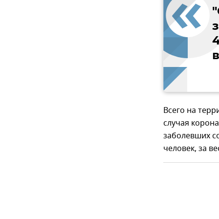
"
4
Всего на тер
случая корон
заболевших со
человек, за ве