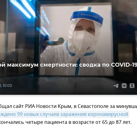
й максимум смертности: сводка по COVID-19
, 10:03
бщал сайт РИА Новости Крым, в Севастополе за минувш
ждено 99 новых случаев заражения коронавирусной 
скончались четыре пациента в возрасте от 65 до 87 лет.