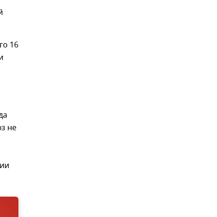
й
го 16
и
да
з не
нии