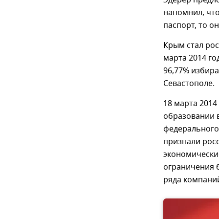
Эдерер предло
напомнил, что
паспорт, то о
Крым стал ро
марта 2014 го
96,77% избира
Севастополе.
18 марта 2014
образовании в
федерального 
признали росс
экономические
ограничения 
ряда компаний