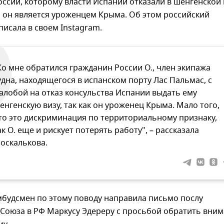
ссии, которому власти Испании отказали в шенгенской 
то он является уроженцем Крыма. Об этом российский
исала в своем Instagram.
Ко мне обратился гражданин России О., член экипажа
удна, находящегося в испанском порту Лас Пальмас, с
алобой на отказ консульства Испании выдать ему
енгенскую визу, так как он уроженец Крыма. Мало того,
то это дискриминация по территориальному признаку,
ак О. еще и рискует потерять работу", – рассказала
оскалькова.
мбудсмен по этому поводу направила письмо послу
 Союза в РФ Маркусу Эдереру с просьбой обратить вни