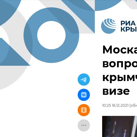
Моска
вопро
крым
визе
10:25 16.12.2021
(обн