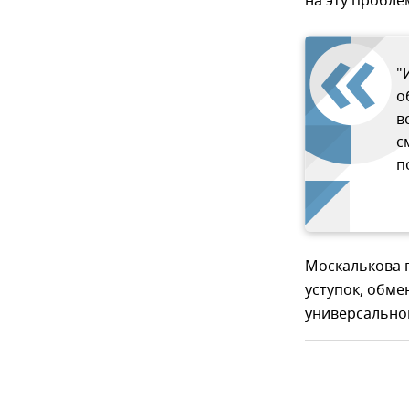
на эту пробле
"
о
в
с
п
Москалькова п
уступок, обме
универсально