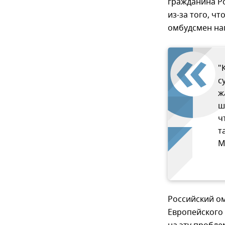
гражданина Ро
из-за того, ч
омбудсмен нап
"
с
ж
ш
ч
т
М
Российский о
Европейского