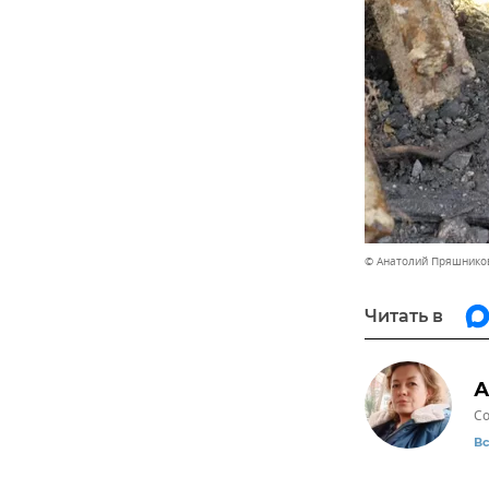
© Анатолий Пряшнико
Читать в
А
Со
В