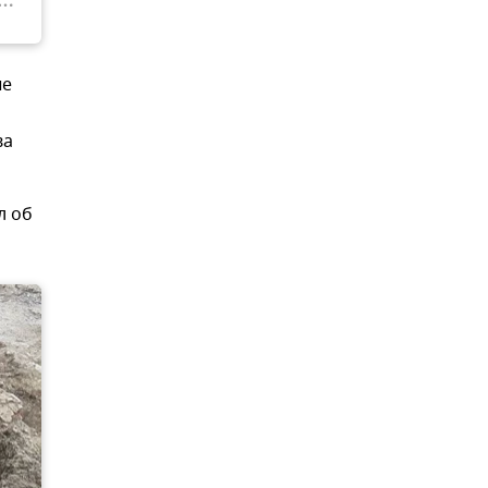
ые
ва
л об