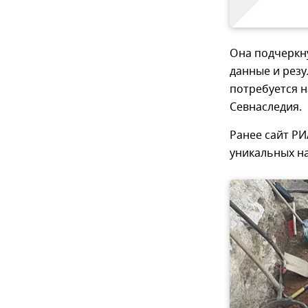
Она подчеркну
данные и рез
потребуется н
Севнаследия.
Ранее сайт Р
уникальных на