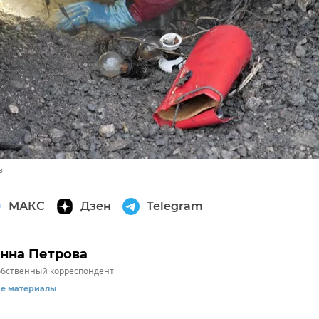
в
МАКС
Дзен
Telegram
нна Петрова
бственный корреспондент
се материалы