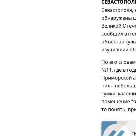
СЕВАСТОПОЛЬ,
Севастополя, 
обнаружены ш
Великой Отеч
сообщил атте
объектов куль
изучивший об
По его слова
№11, где в го
Приморской а
них – небольш
сумки, калоши
помещение "в
то понять, пр
"