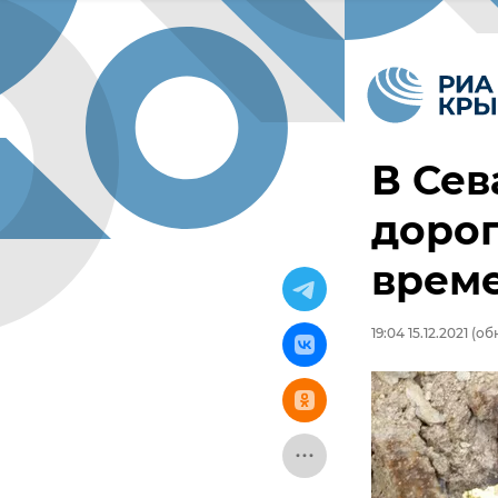
В Сев
доро
врем
19:04 15.12.2021
(обн