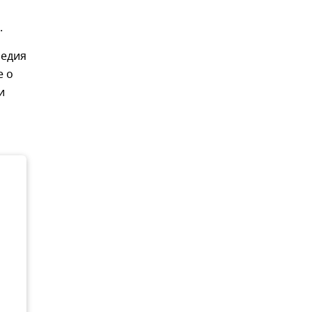
.
ледия
е о
и