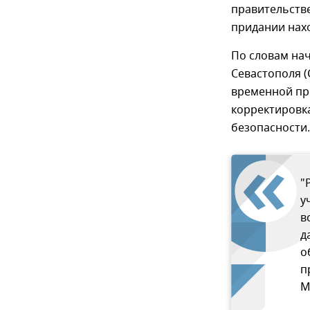
правительств
придании нахо
По словам на
Севастополя 
временной при
корректировка
безопасности.
"
у
в
д
о
п
М