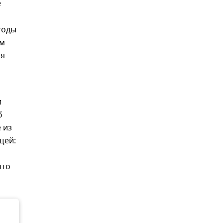
е
годы
ым
ия
и
б
 из
щей:
то-