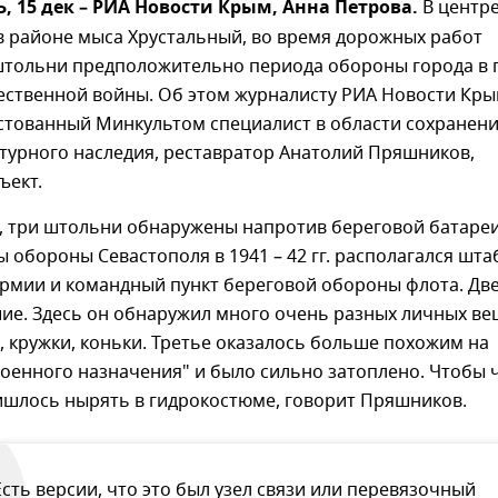
 15 дек – РИА Новости Крым, Анна Петрова.
В центр
в районе мыса Хрустальный, во время дорожных работ
тольни предположительно периода обороны города в 
ественной войны. Об этом журналисту РИА Новости Кр
стованный Минкультом специалист в области сохранен
турного наследия, реставратор Анатолий Пряшников,
ъект.
м, три штольни обнаружены напротив береговой батаре
ды обороны Севастополя в 1941 – 42 гг. располагался шта
рмии и командный пункт береговой обороны флота. Две
ие. Здесь он обнаружил много очень разных личных ве
, кружки, коньки. Третье оказалось больше похожим на
оенного назначения" и было сильно затоплено. Чтобы ч
ишлось нырять в гидрокостюме, говорит Пряшников.
Есть версии, что это был узел связи или перевязочный