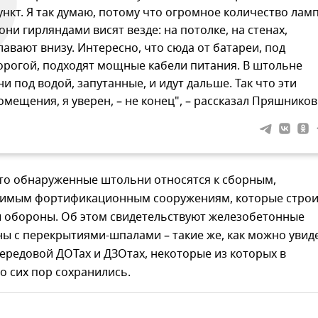
ункт. Я так думаю, потому что огромное количество лам
 они гирляндами висят везде: на потолке, на стенах,
лавают внизу. Интересно, что сюда от батареи, под
орогой, подходят мощные кабели питания. В штольне
ни под водой, запутанные, и идут дальше. Так что эти
омещения, я уверен, – не конец", – рассказал Пряшников
что обнаруженные штольни относятся к сборным,
имым фортификационным сооружениям, которые стро
ы обороны. Об этом свидетельствуют железобетонные
ны с перекрытиями-шпалами – такие же, как можно увид
ередовой ДОТах и ДЗОтах, некоторые из которых в
о сих пор сохранились.