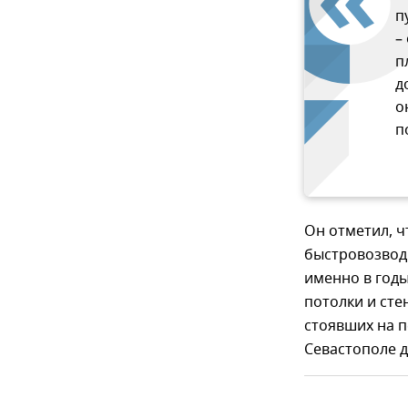
п
–
п
д
о
п
Он отметил, 
быстровозвод
именно в год
потолки и сте
стоявших на п
Севастополе д