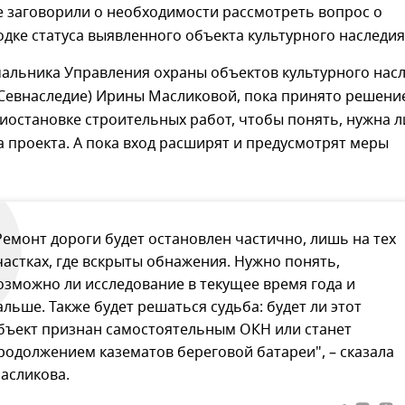
е заговорили о необходимости рассмотреть вопрос о
дке статуса выявленного объекта культурного наследия
чальника Управления охраны объектов культурного нас
(Севнаследие) Ирины Масликовой, пока принято решени
остановке строительных работ, чтобы понять, нужна л
 проекта. А пока вход расширят и предусмотрят меры
Ремонт дороги будет остановлен частично, лишь на тех
частках, где вскрыты обнажения. Нужно понять,
озможно ли исследование в текущее время года и
альше. Также будет решаться судьба: будет ли этот
бъект признан самостоятельным ОКН или станет
родолжением казематов береговой батареи", – сказала
асликова.